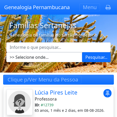
Genealogia Pernambucana
Menu
Famílias Sertanejas
Genealogia de famílias do sertão nordestino
Pesquisar...
Clique p/Ver Menu da Pessoa
Lúcia Pires Leite
Professora
ID:
#12739
65 anos, 1 mês e 2 dias, em 08-08-2026.