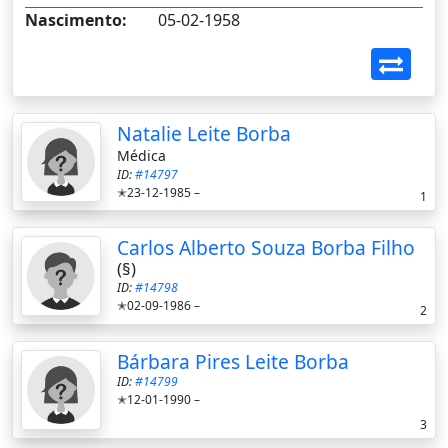
Nascimento:
05-02-1958
Natalie Leite Borba
Médica
ID:
#14797
✭23-12-1985 –
1
Carlos Alberto Souza Borba Filho
(§)
ID:
#14798
✭02-09-1986 –
2
Bárbara Pires Leite Borba
ID:
#14799
✭12-01-1990 –
3