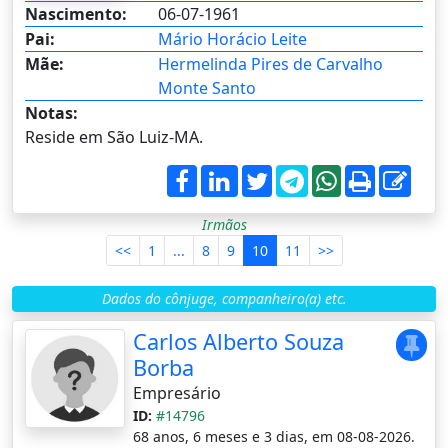
Nascimento:
06-07-1961
Pai:
Mário Horácio Leite
Mãe:
Hermelinda Pires de Carvalho
Monte Santo
Notas:
Reside em São Luiz-MA.
Irmãos
<<
1
...
8
9
10
11
>>
Dados do cônjuge, companheiro(a) etc.
Carlos Alberto Souza
Borba
Empresário
ID:
#14796
68 anos, 6 meses e 3 dias, em 08-08-2026.