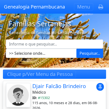
Genealogia Pernambucana
Menu
Famílias Sertanejas
Genealogia de famílias do sertão nordestino
Pesquisar...
Clique p/Ver Menu da Pessoa
Djair Falcão Brindeiro
Médico
ID:
#15302
115 anos, 10 meses e 28 dias, em 06-08-
2026.