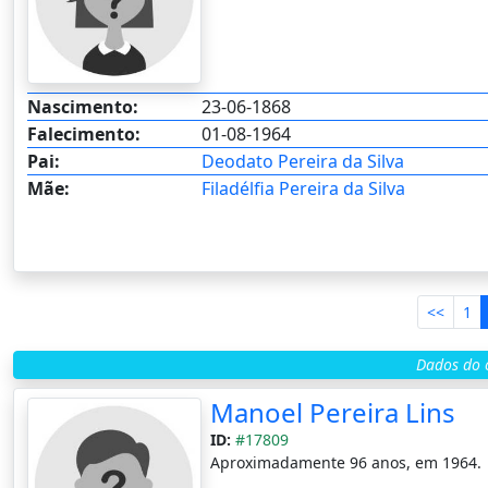
Nascimento:
23-06-1868
Falecimento:
01-08-1964
Pai:
Deodato Pereira da Silva
Mãe:
Filadélfia Pereira da Silva
<<
1
Dados do c
Manoel Pereira Lins
ID:
#17809
Aproximadamente 96 anos, em 1964.