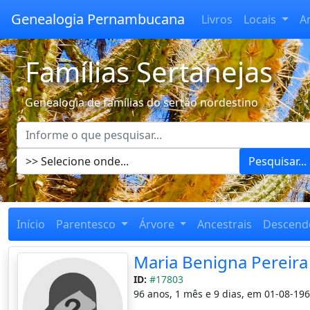
Genealogia Pernambucana
Livros
Locais
A
Famílias Sertanejas
Genealogia de famílias do sertão nordestino
Pesquisar...
Início
Parentesco
Árvore
Ancestrais
Descend
Maria Benigna Pereira 
ID:
#17803
96 anos, 1 mês e 9 dias, em 01-08-196