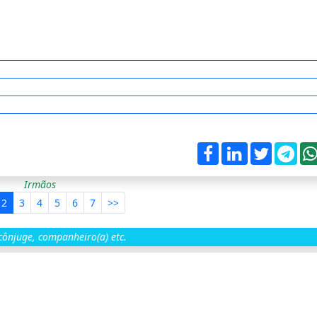
Irmãos
2
3
4
5
6
7
>>
ônjuge, companheiro(a) etc.