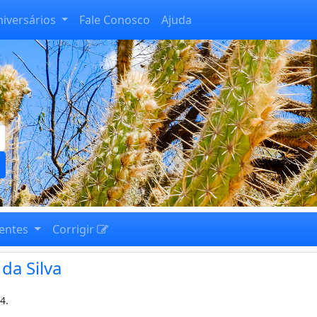
niversários
Fale Conosco
Ajuda
entes
Corrigir
da Silva
4.