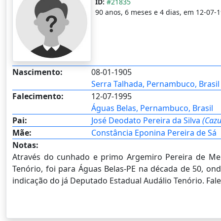
ID:
#21835
90 anos, 6 meses e 4 dias, em 12-07-1
Nascimento:
08-01-1905
Serra Talhada, Pernambuco, Brasil
Falecimento:
12-07-1995
Águas Belas, Pernambuco, Brasil
Pai:
José Deodato Pereira da Silva
(Caz
Mãe:
Constância Eponina Pereira de Sá
Notas:
Através do cunhado e primo Argemiro Pereira de Men
Tenório, foi para Águas Belas-PE na década de 50, on
indicação do já Deputado Estadual Audálio Tenório. Falec