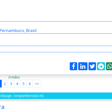
 Pernambuco, Brasil
Irmãos
2
3
4
5
6
>>
ônjuge, companheiro(a) etc.
ra