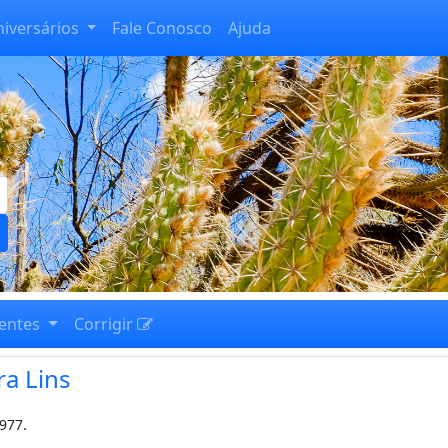
niversários
Fale Conosco
Ajuda
entes
Corrigir
a Lins
977.