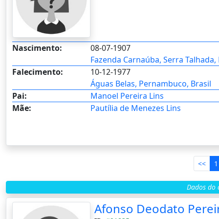
Nascimento:
08-07-1907
Fazenda Carnaúba, Serra Talhada,
Falecimento:
10-12-1977
Águas Belas, Pernambuco, Brasil
Pai:
Manoel Pereira Lins
Mãe:
Pautília de Menezes Lins
<<
1
Dados do c
Afonso Deodato Perei