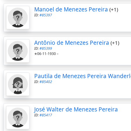
Manoel de Menezes Pereira
(+1)
ID:
#85397
Antônio de Menezes Pereira
(+1)
ID:
#85399
✭06-11-1930 –
Pautila de Menezes Pereira Wanderl
ID:
#85402
José Walter de Menezes Pereira
ID:
#85417