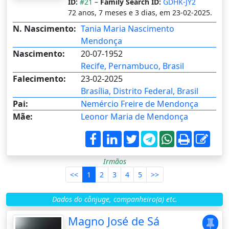
ID:
#21
–
Family Search ID:
GDHK-JY2
72 anos, 7 meses e 3 dias, em 23-02-2025.
N. Nascimento:
Tania Maria Nascimento
Mendonça
Nascimento:
20-07-1952
Recife, Pernambuco, Brasil
Falecimento:
23-02-2025
Brasília, Distrito Federal, Brasil
Pai:
Nemércio Freire de Mendonça
Mãe:
Leonor Maria de Mendonça
Irmãos
<<
1
2
3
4
5
>>
Dados do cônjuge, companheiro(a) etc.
Magno José de Sá