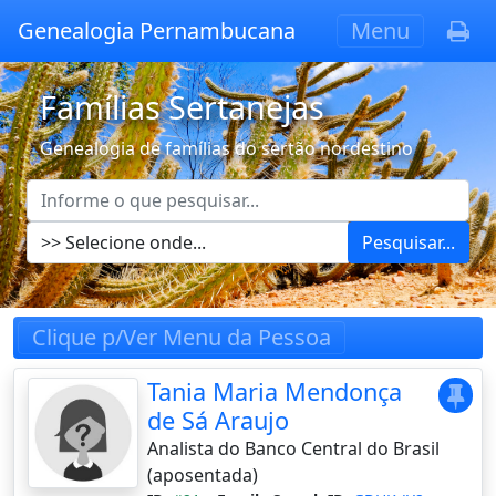
Genealogia Pernambucana
Menu
Famílias Sertanejas
Genealogia de famílias do sertão nordestino
Pesquisar...
Clique p/Ver Menu da Pessoa
Tania Maria Mendonça
de Sá Araujo
Analista do Banco Central do Brasil
(aposentada)