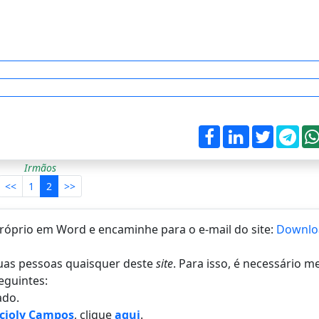
Irmãos
<<
1
2
>>
 próprio em Word e encaminhe para o e-mail do site:
Downlo
 duas pessoas quaisquer deste
site
. Para isso, é necessário 
eguintes:
do.
cioly Campos
, clique
aqui
.