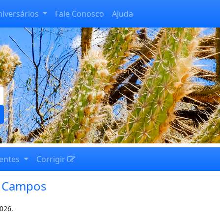
niversários
Fale Conosco
Ajuda
entes
Corrigir
y Campos
026.