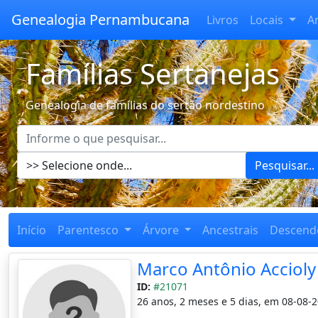
Genealogia Pernambucana
Livros
Locais
A
Famílias Sertanejas
Genealogia de famílias do sertão nordestino
Pesquisar...
Início
Parentesco
Árvore
Ancestrais
Descend
Marco Antônio Acciol
ID:
#21071
26 anos, 2 meses e 5 dias, em 08-08-2