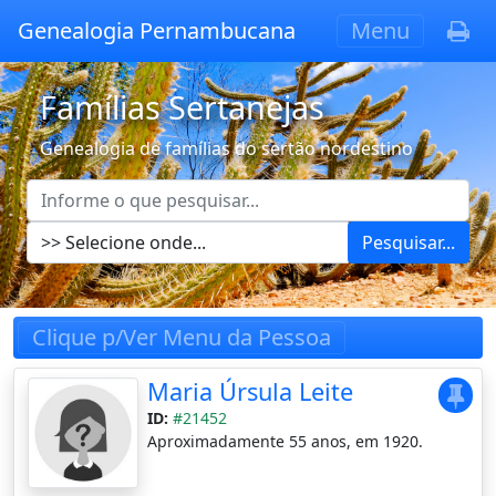
Genealogia Pernambucana
Menu
Famílias Sertanejas
Genealogia de famílias do sertão nordestino
Pesquisar...
Clique p/Ver Menu da Pessoa
Maria Úrsula Leite
ID:
#21452
Aproximadamente 55 anos, em 1920.