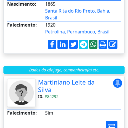
Nascimento:
1865
Santa Rita do Rio Preto, Bahia,
Brasil
Falecimento:
1920
Petrolina, Pernambuco, Brasil
Dados do cônjuge, companheiro(a) etc.
Martiniano Leite da
Silva
ID:
#84292
Falecimento:
Sim