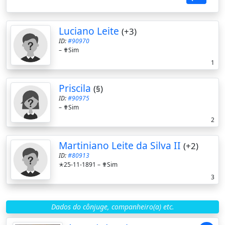
Luciano Leite
(+3)
ID:
#90970
–
✟Sim
1
Priscila
(§)
ID:
#90975
–
✟Sim
2
Martiniano Leite da Silva II
(+2)
ID:
#80913
✭25-11-1891 –
✟Sim
3
Dados do cônjuge, companheiro(a) etc.