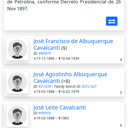
de Petrolina, conforme Decreto Presidencial de 26
Nov 1897.
José Francisco de Albuquerque
Cavalcanti
(§)
ID:
#80879
✭15-12-1896 –
✟18-04-1939
4
José Agostinho Albuquerque
Cavalcanti
(+8)
ID:
#21439
– Family Search ID:
GCFL-GZ7
✭19-03-1898 –
✟16-02-1979
5
José Leite Cavalcanti
ID:
#90959
✭19-03-1898 –
✟1983
6