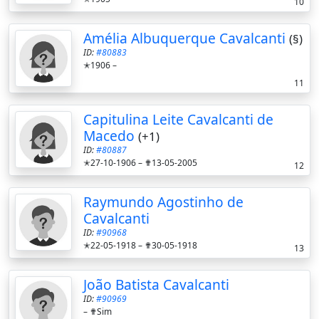
10
Amélia Albuquerque Cavalcanti
(§)
ID:
#80883
✭1906 –
11
Capitulina Leite Cavalcanti de
Macedo
(+1)
ID:
#80887
✭27-10-1906 –
✟13-05-2005
12
Raymundo Agostinho de
Cavalcanti
ID:
#90968
✭22-05-1918 –
✟30-05-1918
13
João Batista Cavalcanti
ID:
#90969
–
✟Sim