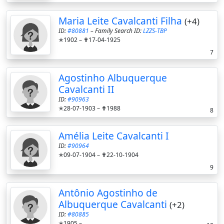
Maria Leite Cavalcanti Filha
(+4)
ID:
#80881
– Family Search ID:
LZZS-TBP
✭1902 –
✟17-04-1925
7
Agostinho Albuquerque
Cavalcanti II
ID:
#90963
✭28-07-1903 –
✟1988
8
Amélia Leite Cavalcanti I
ID:
#90964
✭09-07-1904 –
✟22-10-1904
9
Antônio Agostinho de
Albuquerque Cavalcanti
(+2)
ID:
#80885
✭1905 –