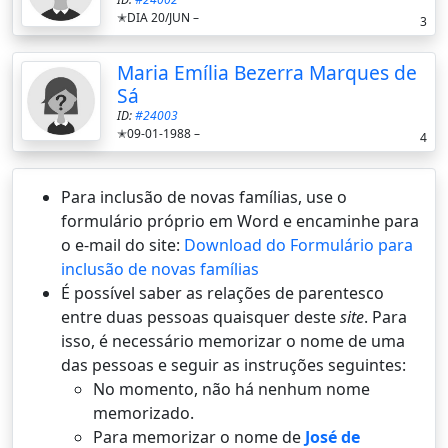
✭DIA 20/JUN –
3
Maria Emília Bezerra Marques de
Sá
ID:
#24003
✭09-01-1988 –
4
Para inclusão de novas famílias, use o
formulário próprio em Word e encaminhe para
o e-mail do site:
Download do Formulário para
inclusão de novas famílias
É possí­vel saber as relações de parentesco
entre duas pessoas quaisquer deste
site
. Para
isso, é necessário memorizar o nome de uma
das pessoas e seguir as instruções seguintes:
No momento, não há nenhum nome
memorizado.
Para memorizar o nome de
José de