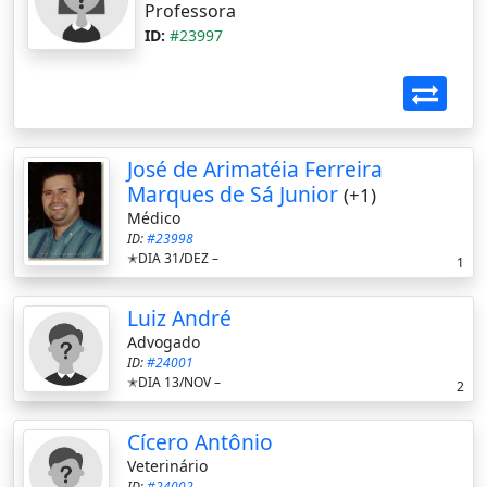
Professora
ID:
#23997
José de Arimatéia Ferreira
Marques de Sá Junior
(+1)
Médico
ID:
#23998
✭DIA 31/DEZ –
1
Luiz André
Advogado
ID:
#24001
✭DIA 13/NOV –
2
Cícero Antônio
Veterinário
ID:
#24002