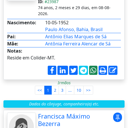
ID:
#23987
74 anos, 2 meses e 29 dias, em 08-08-
2026.
Nascimento:
10-05-1952
Paulo Afonso, Bahia, Brasil
Pai:
Antônio Elias Marques de Sá
Mãe:
Antônia Ferreira Alencar de Sá
Notas:
Reside em Colider-MT.
Irmãos
<<
1
2
3
...
10
>>
Dados do cônjuge, companheiro(a) etc.
Francisca Máximo
Bezerra