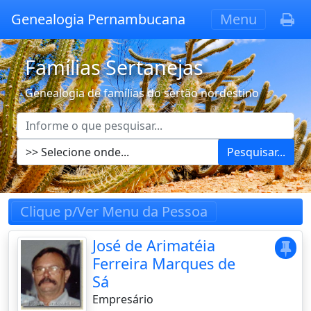
Genealogia Pernambucana
Menu
Famílias Sertanejas
Genealogia de famílias do sertão nordestino
Pesquisar...
Clique p/Ver Menu da Pessoa
José de Arimatéia
Ferreira Marques de
Sá
Empresário