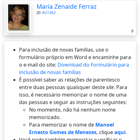
Maria Zenaide Ferraz
ID:
#21363
9
Para inclusão de novas famílias, use o
formulário próprio em Word e encaminhe para
o e-mail do site:
Download do Formulário para
inclusão de novas famílias
É possí­vel saber as relações de parentesco
entre duas pessoas quaisquer deste
site
. Para
isso, é necessário memorizar o nome de uma
das pessoas e seguir as instruções seguintes:
No momento, não há nenhum nome
memorizado.
Para memorizar o nome de
Manoel
Ernesto Gomes de Menezes
, clique
aqui
.
Você pode também memorizar e verificar o