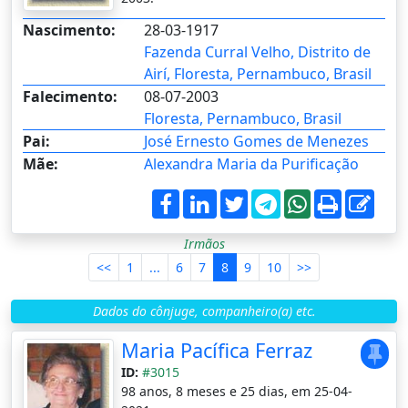
Nascimento:
28-03-1917
Fazenda Curral Velho, Distrito de
Airí, Floresta, Pernambuco, Brasil
Falecimento:
08-07-2003
Floresta, Pernambuco, Brasil
Pai:
José Ernesto Gomes de Menezes
Mãe:
Alexandra Maria da Purificação
Irmãos
<<
1
...
6
7
8
9
10
>>
Dados do cônjuge, companheiro(a) etc.
Maria Pacífica Ferraz
ID:
#3015
98 anos, 8 meses e 25 dias, em 25-04-