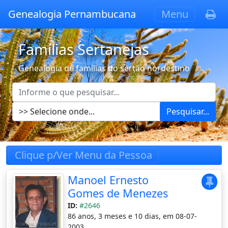
Genealogia Pernambucana
Menu
Famílias Sertanejas
Genealogia de famílias do sertão nordestino
Pesquisar...
Clique p/Ver Menu da Pessoa
Manoel Ernesto
Gomes de Menezes
ID:
#2646
86 anos, 3 meses e 10 dias, em 08-07-
2003.