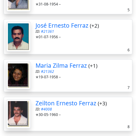
✭31-08-1954 –
5
José Ernesto Ferraz
(+2)
ID:
#21361
✭01-07-1956 –
6
Maria Zilma Ferraz
(+1)
ID:
#21362
✭19-07-1958 –
7
Zeilton Ernesto Ferraz
(+3)
ID:
#4008
✭30-05-1960 –
8