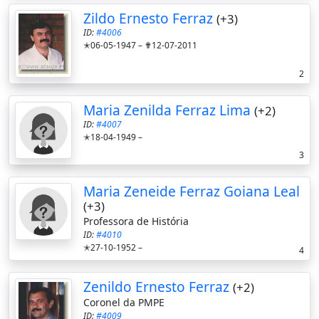
Zildo Ernesto Ferraz
(+3)
ID:
#4006
✭06-05-1947 –
✟12-07-2011
2
Maria Zenilda Ferraz Lima
(+2)
ID:
#4007
✭18-04-1949 –
3
Maria Zeneide Ferraz Goiana Leal
(+3)
Professora de História
ID:
#4010
✭27-10-1952 –
4
Zenildo Ernesto Ferraz
(+2)
Coronel da PMPE
ID:
#4009