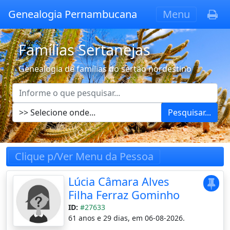
Genealogia Pernambucana
Menu
Famílias Sertanejas
Genealogia de famílias do sertão nordestino
Pesquisar...
Clique p/Ver Menu da Pessoa
Lúcia Câmara Alves
Filha Ferraz Gominho
ID:
#27633
61 anos e 29 dias, em 06-08-2026.