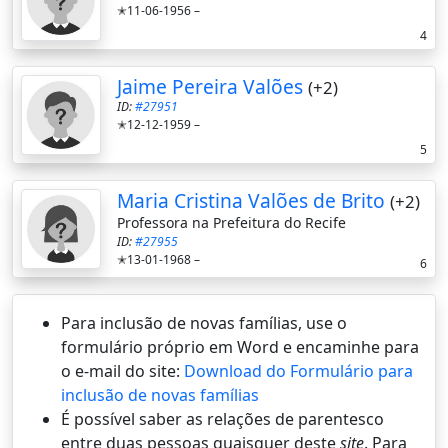
✭11-06-1956 –
4
Jaime Pereira Valões
(+2)
ID:
#27951
✭12-12-1959 –
5
Maria Cristina Valões de Brito
(+2)
Professora na Prefeitura do Recife
ID:
#27955
✭13-01-1968 –
6
Para inclusão de novas famílias, use o
formulário próprio em Word e encaminhe para
o e-mail do site:
Download do Formulário para
inclusão de novas famílias
É possí­vel saber as relações de parentesco
entre duas pessoas quaisquer deste
site
. Para