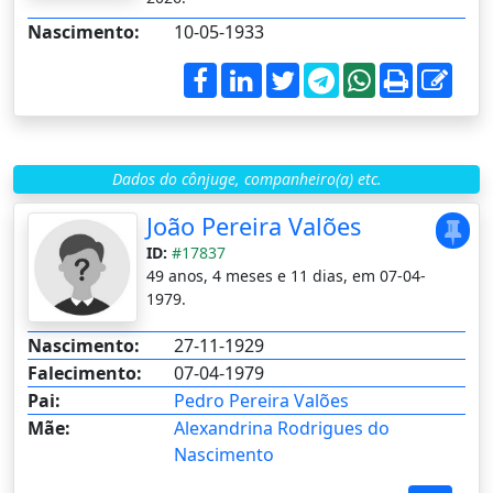
Nascimento:
10-05-1933
Dados do cônjuge, companheiro(a) etc.
João Pereira Valões
ID:
#17837
49 anos, 4 meses e 11 dias, em 07-04-
1979.
Nascimento:
27-11-1929
Falecimento:
07-04-1979
Pai:
Pedro Pereira Valões
Mãe:
Alexandrina Rodrigues do
Nascimento