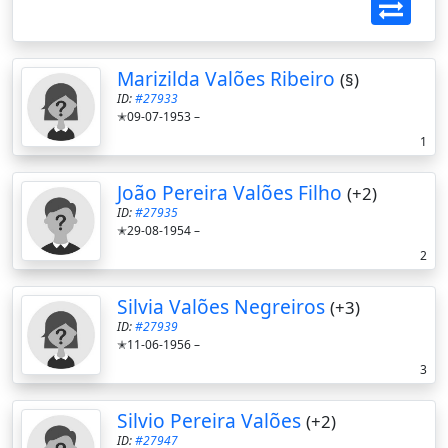
Marizilda Valões Ribeiro
(§)
ID:
#27933
✭09-07-1953 –
1
João Pereira Valões Filho
(+2)
ID:
#27935
✭29-08-1954 –
2
Silvia Valões Negreiros
(+3)
ID:
#27939
✭11-06-1956 –
3
Silvio Pereira Valões
(+2)
ID:
#27947