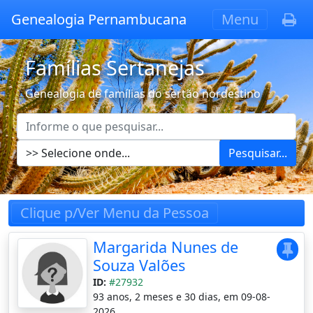
Genealogia Pernambucana
Menu
Famílias Sertanejas
Genealogia de famílias do sertão nordestino
Pesquisar...
Clique p/Ver Menu da Pessoa
Margarida Nunes de
Souza Valões
ID:
#27932
93 anos, 2 meses e 30 dias, em 09-08-
2026.