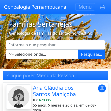
Genealogia Pernambucana
Menu
Famílias Sertanejas
Genealogia de famílias do sertão nordestino
Pesquisar...
Clique p/Ver Menu da Pessoa
Ana Cláudia dos
Santos Maniçoba
ID:
#28385
55 anos, 6 meses e 26 dias, em 09-08-
2026.