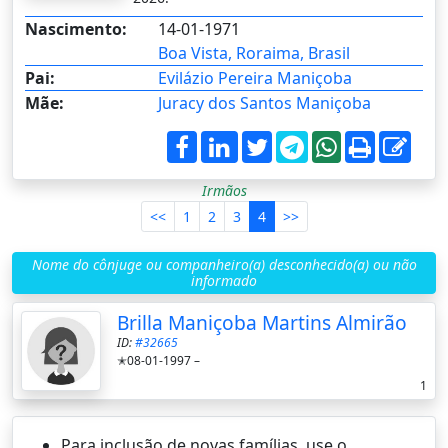
Nascimento:
14-01-1971
Boa Vista, Roraima, Brasil
Pai:
Evilázio Pereira Maniçoba
Mãe:
Juracy dos Santos Maniçoba
Irmãos
<<
1
2
3
4
>>
Nome do cônjuge ou companheiro(a) desconhecido(a) ou não
informado
Brilla Maniçoba Martins Almirão
ID:
#32665
✭08-01-1997 –
1
Para inclusão de novas famílias, use o