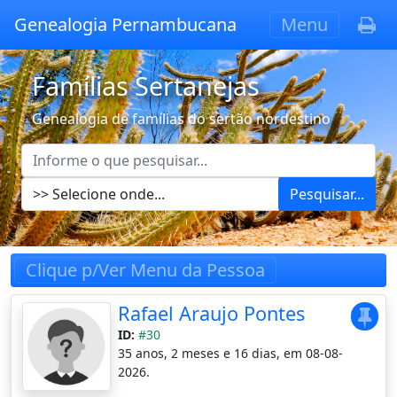
Genealogia Pernambucana
Menu
Famílias Sertanejas
Genealogia de famílias do sertão nordestino
Pesquisar...
Clique p/Ver Menu da Pessoa
Rafael Araujo Pontes
ID:
#30
35 anos, 2 meses e 16 dias, em 08-08-
2026.