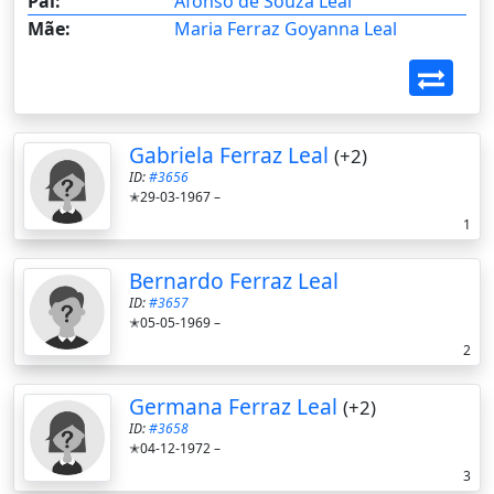
Pai:
Afonso de Souza Leal
Mãe:
Maria Ferraz Goyanna Leal
Gabriela Ferraz Leal
(+2)
ID:
#3656
✭29-03-1967 –
1
Bernardo Ferraz Leal
ID:
#3657
✭05-05-1969 –
2
Germana Ferraz Leal
(+2)
ID:
#3658
✭04-12-1972 –
3