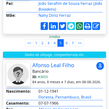
Pai:
João Serafim de Souza Ferraz
(João
Boiadeiro)
Mãe:
Nahy Diniz Ferraz
Irmãos
<<
1
2
3
4
5
6
7
>>
Dados do cônjuge, companheiro(a) etc.
Afonso Leal Filho
Bancário
ID:
#3655
84 anos, 8 meses e 7 dias, em 08-08-2026.
Nascimento:
01-12-1941
Floresta, Pernambuco, Brasil
Casamento:
07-07-1966