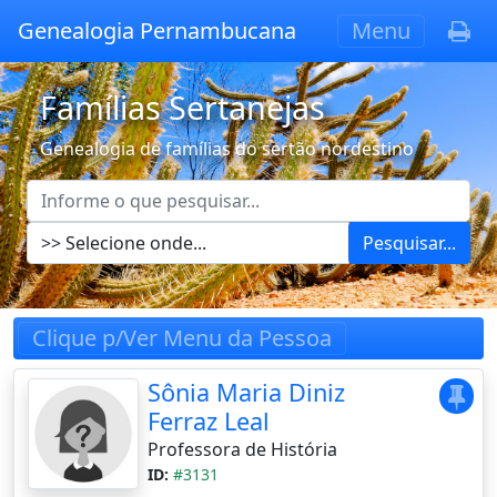
Genealogia Pernambucana
Menu
Famílias Sertanejas
Genealogia de famílias do sertão nordestino
Pesquisar...
Clique p/Ver Menu da Pessoa
Sônia Maria Diniz
Ferraz Leal
Professora de História
ID:
#3131