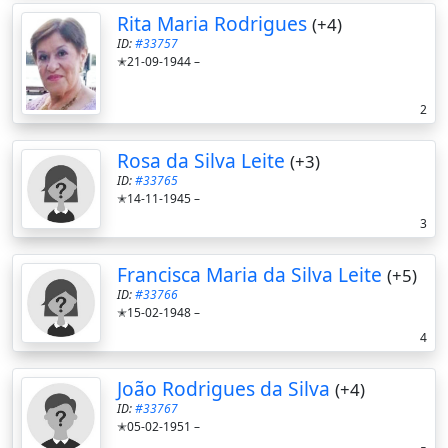
Rita Maria Rodrigues
(+4)
ID:
#33757
✭21-09-1944 –
2
Rosa da Silva Leite
(+3)
ID:
#33765
✭14-11-1945 –
3
Francisca Maria da Silva Leite
(+5)
ID:
#33766
✭15-02-1948 –
4
João Rodrigues da Silva
(+4)
ID:
#33767
✭05-02-1951 –