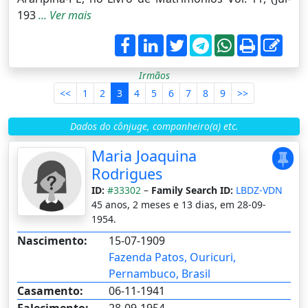
193
... Ver mais
Irmãos
<<
1
2
3
4
5
6
7
8
9
>>
Dados do cônjuge, companheiro(a) etc.
Maria Joaquina
Rodrigues
ID:
#33302
–
Family Search ID:
LBDZ-VDN
45 anos, 2 meses e 13 dias, em 28-09-
1954.
Nascimento:
15-07-1909
Fazenda Patos, Ouricuri,
Pernambuco, Brasil
Casamento:
06-11-1941