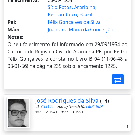
Falecimento:
28-09-1954
Sítio Patos, Araripina,
Pernambuco, Brasil
Pai:
Félix Gonçalves da Silva
Mãe:
Joaquina Maria da Conceição
Notas:
O seu falecimento foi informado em 29/09/1954 ao
Cartório de Registro Civil de Araripina-PE, por Pedro
Félix Gonçalves e consta no Livro B_04 (11-06-48 a
08-01-56) na página 235 sob o lançamento 1225.
José Rodrigues da Silva
(+4)
ID:
#33195
– Family Search ID:
LBDC-6NH
✭09-12-1941 –
✟25-10-1991
1