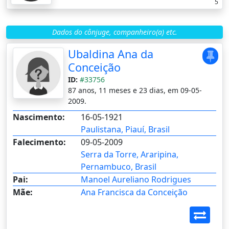
5
Dados do cônjuge, companheiro(a) etc.
Ubaldina Ana da
Conceição
ID:
#33756
87 anos, 11 meses e 23 dias, em 09-05-
2009.
Nascimento:
16-05-1921
Paulistana, Piauí, Brasil
Falecimento:
09-05-2009
Serra da Torre, Araripina,
Pernambuco, Brasil
Pai:
Manoel Aureliano Rodrigues
Mãe:
Ana Francisca da Conceição