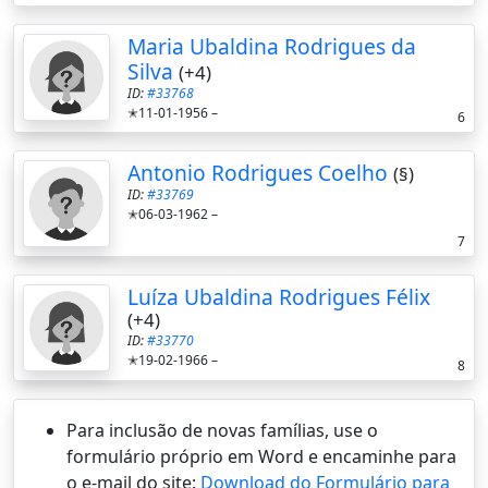
Maria Ubaldina Rodrigues da
Silva
(+4)
ID:
#33768
✭11-01-1956 –
6
Antonio Rodrigues Coelho
(§)
ID:
#33769
✭06-03-1962 –
7
Luíza Ubaldina Rodrigues Félix
(+4)
ID:
#33770
✭19-02-1966 –
8
Para inclusão de novas famílias, use o
formulário próprio em Word e encaminhe para
o e-mail do site:
Download do Formulário para