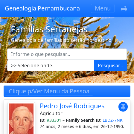
Genealogia Pernambucana
Menu
Famílias Sertanejas
Genealogia de famílias do sertão nordestino
Pesquisar...
Clique p/Ver Menu da Pessoa
Pedro José Rodrigues
Agricultor
ID:
#33301
–
Family Search ID:
LBDZ-7NK
74 anos, 2 meses e 6 dias, em 26-12-1990.