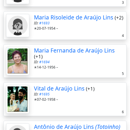
3
Maria Risoleide de Araújo Lins
(+2)
ID:
#1693
✭20-07-1954 –
4
Maria Fernanda de Araújo Lins
(+1)
ID:
#1694
✭14-12-1956 –
5
Vital de Araújo Lins
(+1)
ID:
#1695
✭07-02-1958 –
6
Antônio de Araújo Lins
(Totoinho)