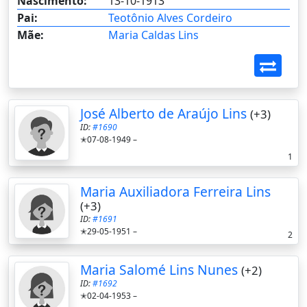
Nascimento:
13-10-1913
Pai:
Teotônio Alves Cordeiro
Mãe:
Maria Caldas Lins
José Alberto de Araújo Lins
(+3)
ID:
#1690
✭07-08-1949 –
1
Maria Auxiliadora Ferreira Lins
(+3)
ID:
#1691
✭29-05-1951 –
2
Maria Salomé Lins Nunes
(+2)
ID:
#1692
✭02-04-1953 –