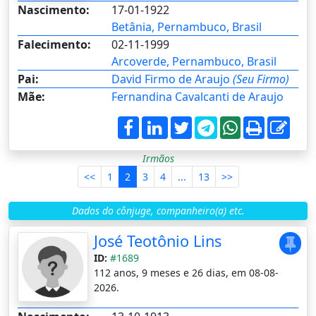
Nascimento:
17-01-1922
Betânia, Pernambuco, Brasil
Falecimento:
02-11-1999
Arcoverde, Pernambuco, Brasil
Pai:
David Firmo de Araujo
(Seu Firmo)
Mãe:
Fernandina Cavalcanti de Araujo
Irmãos
<<
1
2
3
4
...
13
>>
Dados do cônjuge, companheiro(a) etc.
José Teotônio Lins
ID:
#1689
112 anos, 9 meses e 26 dias, em 08-08-
2026.