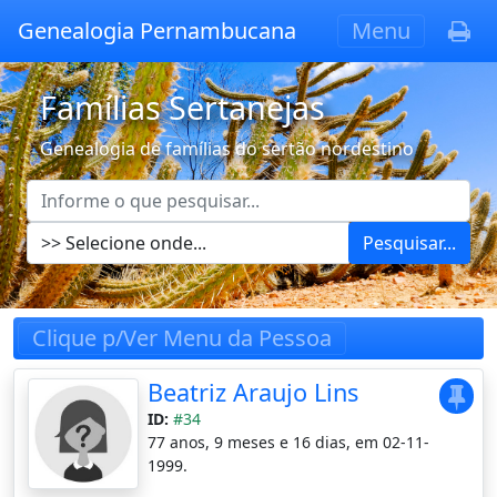
Genealogia Pernambucana
Menu
Famílias Sertanejas
Genealogia de famílias do sertão nordestino
Pesquisar...
Clique p/Ver Menu da Pessoa
Beatriz Araujo Lins
ID:
#34
77 anos, 9 meses e 16 dias, em 02-11-
1999.