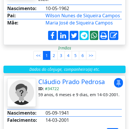
Nascimento:
10-05-1962
Pai:
Wilson Nunes de Siqueira Campos
Mãe:
Maria José de Siqueira Campos
Irmãos
<<
1
2
3
4
5
6
>>
Dados do cônjuge, companheiro(a) etc.
Cláudio Prado Pedrosa
ID:
#34722
59 anos, 6 meses e 9 dias, em 14-03-2001.
Nascimento:
05-09-1941
Falecimento:
14-03-2001