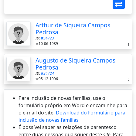
Arthur de Siqueira Campos
Pedrosa
ID:
#34723
✭10-06-1989 –
1
Augusto de Siqueira Campos
Pedrosa
ID:
#34724
✭05-12-1996 –
2
Para inclusão de novas famílias, use o
formulário próprio em Word e encaminhe para
o e-mail do site:
Download do Formulário para
inclusão de novas famílias
É possí­vel saber as relações de parentesco
entre duas pessoas quaisquer deste
site
. Para