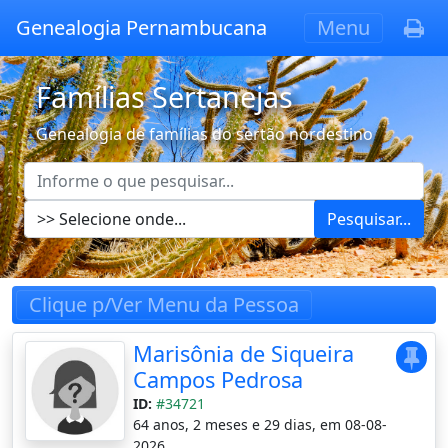
Genealogia Pernambucana
Menu
Famílias Sertanejas
Genealogia de famílias do sertão nordestino
Pesquisar...
Clique p/Ver Menu da Pessoa
Marisônia de Siqueira
Campos Pedrosa
ID:
#34721
64 anos, 2 meses e 29 dias, em 08-08-
2026.