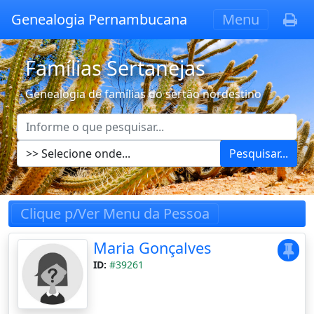
Genealogia Pernambucana
Menu
Famílias Sertanejas
Genealogia de famílias do sertão nordestino
Pesquisar...
Clique p/Ver Menu da Pessoa
Maria Gonçalves
ID:
#39261