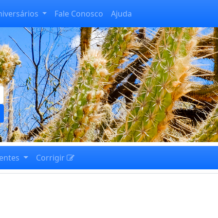
niversários
Fale Conosco
Ajuda
entes
Corrigir