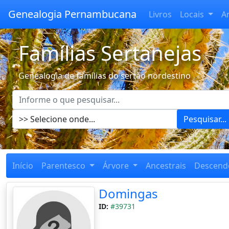
Genealogia Pernambucana
Livros
Locais
A
Famílias Sertanejas
Genealogia de famílias do sertão nordestino
Pesquisar...
Início
Parentesco
Árvore
Ancestrais
Descend
Domingas
ID:
#39731