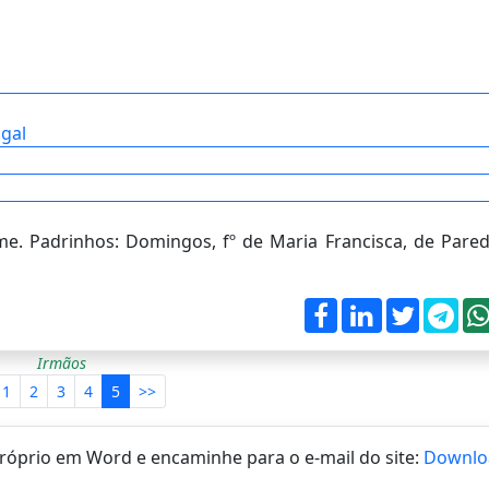
ugal
. Padrinhos: Domingos, fº de Maria Francisca, de Pared
Irmãos
1
2
3
4
5
>>
 próprio em Word e encaminhe para o e-mail do site:
Downlo