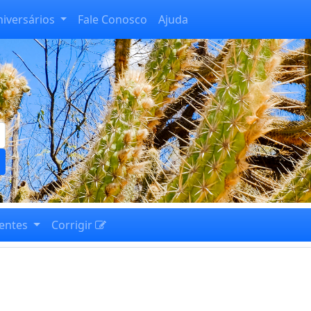
niversários
Fale Conosco
Ajuda
entes
Corrigir