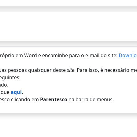
 próprio em Word e encaminhe para o e-mail do site:
Downlo
 duas pessoas quaisquer deste
site
. Para isso, é necessário 
eguintes:
do.
lique
aqui
.
esco clicando em
Parentesco
na barra de menus.