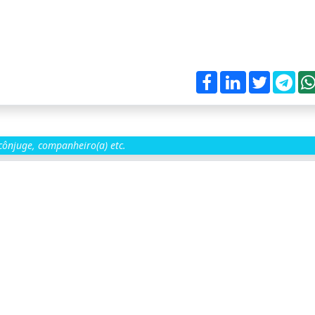
ônjuge, companheiro(a) etc.