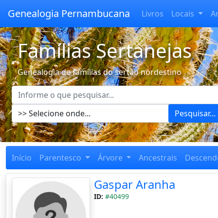
Genealogia Pernambucana
Livros
Locais
A
Famílias Sertanejas
Genealogia de famílias do sertão nordestino
Pesquisar...
Início
Parentesco
Árvore
Ancestrais
Descend
Gaspar Aranha
ID:
#40499