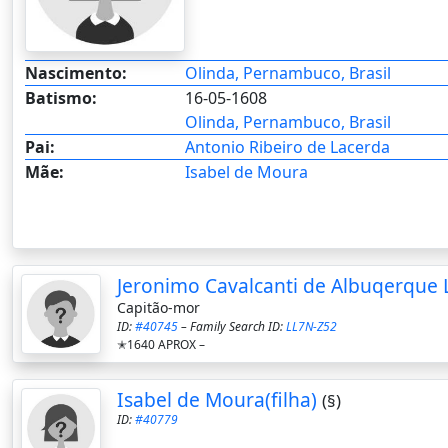
Nascimento:
Olinda, Pernambuco, Brasil
Batismo:
16-05-1608
Olinda, Pernambuco, Brasil
Pai:
Antonio Ribeiro de Lacerda
Mãe:
Isabel de Moura
Jeronimo Cavalcanti de Albuqerque 
Capitão-mor
ID:
#40745
– Family Search ID:
LL7N-Z52
✭1640 APROX –
Isabel de Moura(filha)
(§)
ID:
#40779