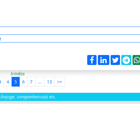
e
Irmãos
3
4
5
6
7
...
13
>>
ônjuge, companheiro(a) etc.