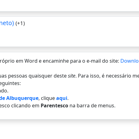
neto)
(+1)
 próprio em Word e encaminhe para o e-mail do site:
Downlo
 duas pessoas quaisquer deste
site
. Para isso, é necessário 
eguintes:
do.
 de Albuquerque
, clique
aqui
.
esco clicando em
Parentesco
na barra de menus.