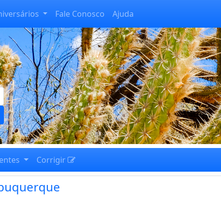
niversários
Fale Conosco
Ajuda
entes
Corrigir
Albuquerque