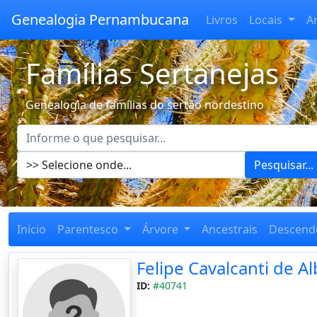
Genealogia Pernambucana
Livros
Locais
A
Famílias Sertanejas
Genealogia de famílias do sertão nordestino
Pesquisar...
Início
Parentesco
Árvore
Ancestrais
Descend
Felipe Cavalcanti de 
ID:
#40741