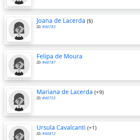
Joana de Lacerda
(§)
ID:
#40783
Felipa de Moura
ID:
#40787
Mariana de Lacerda
(+9)
ID:
#40755
Ursula Cavalcanti
(+1)
ID:
#40812