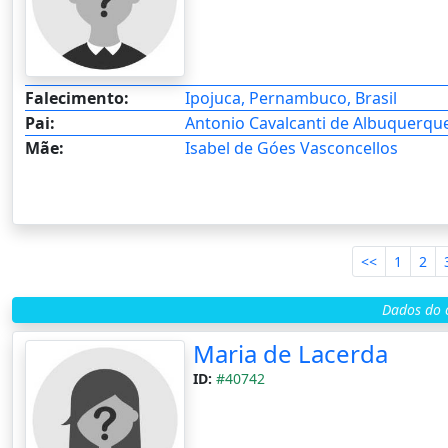
Falecimento:
Ipojuca, Pernambuco, Brasil
Pai:
Antonio Cavalcanti de Albuquerqu
Mãe:
Isabel de Góes Vasconcellos
<<
1
2
Dados do c
Maria de Lacerda
ID:
#40742