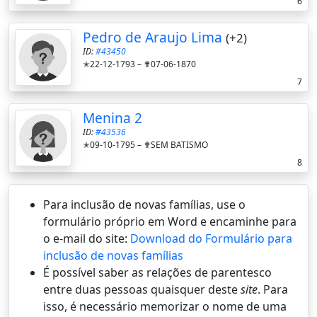
6
Pedro de Araujo Lima
(+2)
ID:
#43450
✭22-12-1793 –
✟07-06-1870
7
Menina 2
ID:
#43536
✭09-10-1795 –
✟SEM BATISMO
8
Para inclusão de novas famílias, use o
formulário próprio em Word e encaminhe para
o e-mail do site:
Download do Formulário para
inclusão de novas famílias
É possí­vel saber as relações de parentesco
entre duas pessoas quaisquer deste
site
. Para
isso, é necessário memorizar o nome de uma