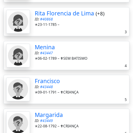
Rita Florencia de Lima
(+8)
ID:
#40868
✭23-11-1785 –
3
Menina
ID:
#43447
✭06-02-1789 –
✟SEM BATISMO
4
Francisco
ID:
#43448
✭09-01-1791 –
✟CRIANÇA
5
Margarida
ID:
#43449
✭22-08-1792 –
✟CRIANÇA