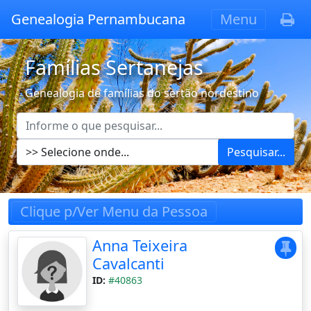
Genealogia Pernambucana
Menu
Famílias Sertanejas
Genealogia de famílias do sertão nordestino
Pesquisar...
Clique p/Ver Menu da Pessoa
Anna Teixeira
Cavalcanti
ID:
#40863