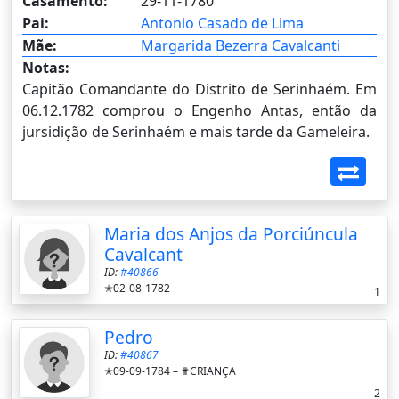
Casamento:
29-11-1780
Pai:
Antonio Casado de Lima
Mãe:
Margarida Bezerra Cavalcanti
Notas:
Capitão Comandante do Distrito de Serinhaém. Em
06.12.1782 comprou o Engenho Antas, então da
jursidição de Serinhaém e mais tarde da Gameleira.
Maria dos Anjos da Porciúncula
Cavalcant
ID:
#40866
✭02-08-1782 –
1
Pedro
ID:
#40867
✭09-09-1784 –
✟CRIANÇA
2