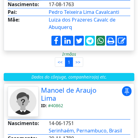
Nascimento:
17-08-1763
Pai:
Pedro Teixeira Lima Cavalcanti
Mãe:
Luiza dos Prazeres Cavalc de
Abuquerq
Irmãos
<<
1
>>
Dados do cônjuge, companheiro(a) etc.
Manoel de Araujo
Lima
ID:
#40862
Nascimento:
14-06-1751
Serinhaém, Pernambuco, Brasil