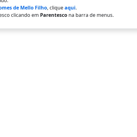
do.
omes de Mello Filho
, clique
aqui
.
esco clicando em
Parentesco
na barra de menus.