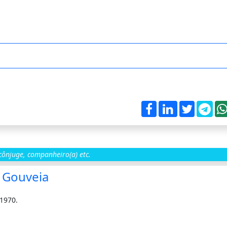
ônjuge, companheiro(a) etc.
 Gouveia
-1970.