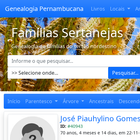
Genealogia Pernambucana
Livros
Locais
A
Famílias Sertanejas
Genealogia de famílias do sertão nordestino
Pesquisar...
Início
Parentesco
Árvore
Ancestrais
Descend
José Piauhylino Gomes
ID:
#40943
70 anos, 4 meses e 14 dias, em 22-11