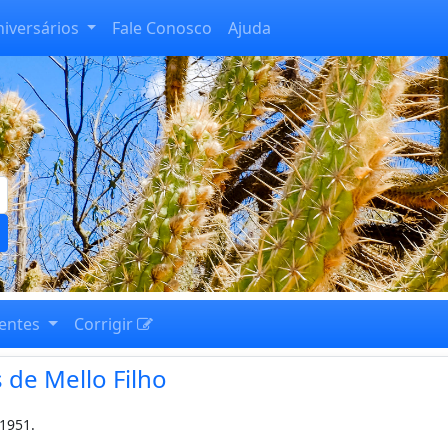
niversários
Fale Conosco
Ajuda
entes
Corrigir
 de Mello Filho
-1951.