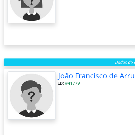
Dados do c
João Francisco de Arru
ID:
#41779