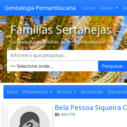
Genealogia Pernambucana
Livros
Locais
A
Famílias Sertanejas
Genealogia de famílias do sertão nordestino
Pesquisar...
Início
Parentesco
Árvore
Ancestrais
Descend
Bela Pessoa Siqueira C
ID:
#41778