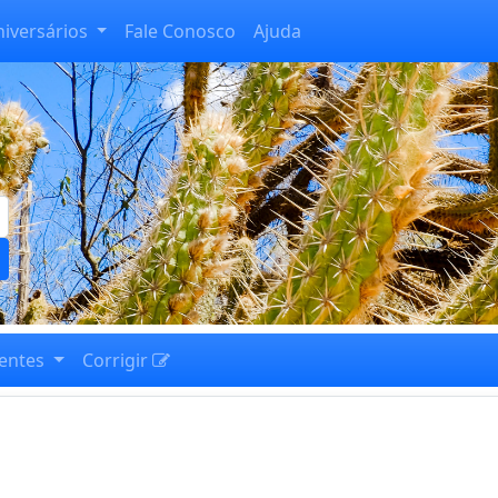
niversários
Fale Conosco
Ajuda
entes
Corrigir