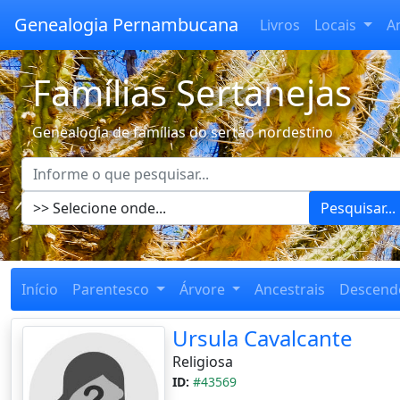
Genealogia Pernambucana
Livros
Locais
A
Famílias Sertanejas
Genealogia de famílias do sertão nordestino
Pesquisar...
Início
Parentesco
Árvore
Ancestrais
Descend
Ursula Cavalcante
Religiosa
ID:
#43569