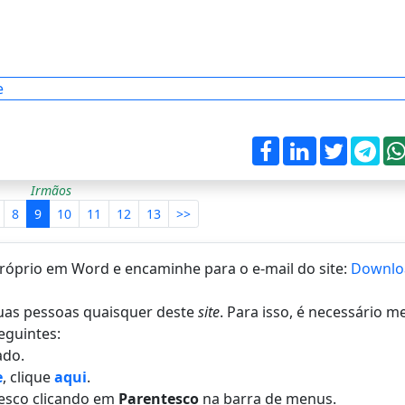
e
Irmãos
8
9
10
11
12
13
>>
 próprio em Word e encaminhe para o e-mail do site:
Downlo
 duas pessoas quaisquer deste
site
. Para isso, é necessário 
eguintes:
do.
e
, clique
aqui
.
esco clicando em
Parentesco
na barra de menus.