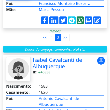
Pai:
Francisco Monteiro Bezerra
Mãe:
Maria Pessoa
Irmãos
<<
1
2
>>
Dados do cônjuge, companheiro(a) etc.
Isabel Cavalcanti de
Albuquerque
ID:
#40838
Nascimento:
1583
Casamento:
1620
Pai:
Antonio Cavalcanti de
Albuquerque