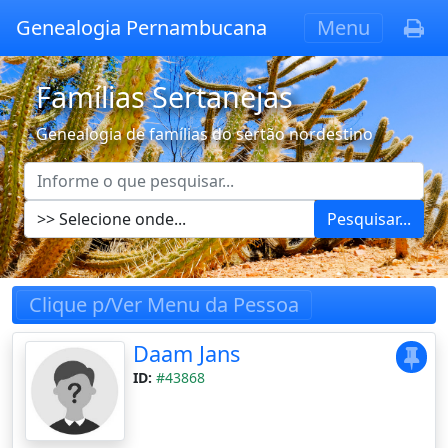
Genealogia Pernambucana
Menu
Famílias Sertanejas
Genealogia de famílias do sertão nordestino
Pesquisar...
Clique p/Ver Menu da Pessoa
Daam Jans
ID:
#43868