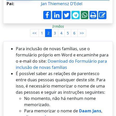
Pai:
Jan Thiemensz D’Edel
Irmãos
<<
1
2
3
4
5
6
>>
Para inclusão de novas famílias, use o
formulário próprio em Word e encaminhe para
o e-mail do site:
Download do Formulário para
inclusão de novas famílias
É possí­vel saber as relações de parentesco
entre duas pessoas quaisquer deste
site
. Para
isso, é necessário memorizar o nome de uma
das pessoas e seguir as instruções seguintes:
No momento, não há nenhum nome
memorizado.
Para memorizar o nome de
Daam Jans
,