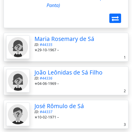
Panta)
Maria Rosemary de Sá
ID:
#44335
✭29-10-1967 –
1
João Leônidas de Sá Filho
ID:
#44336
✭04-06-1969 –
2
José Rômulo de Sá
ID:
#44337
✭10-02-1971 –
3