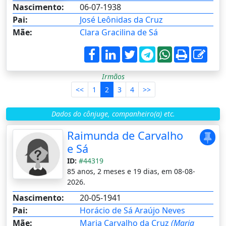
Nascimento:
06-07-1938
Pai:
José Leônidas da Cruz
Mãe:
Clara Gracilina de Sá
Irmãos
<<
1
2
3
4
>>
Dados do cônjuge, companheiro(a) etc.
Raimunda de Carvalho
e Sá
ID:
#44319
85 anos, 2 meses e 19 dias, em 08-08-
2026.
Nascimento:
20-05-1941
Pai:
Horácio de Sá Araújo Neves
Mãe:
Maria Carvalho da Cruz
(Maria