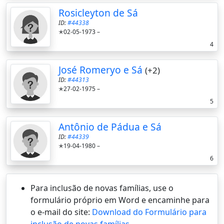
Rosicleyton de Sá
ID:
#44338
✭02-05-1973 –
4
José Romeryo e Sá
(+2)
ID:
#44313
✭27-02-1975 –
5
Antônio de Pádua e Sá
ID:
#44339
✭19-04-1980 –
6
Para inclusão de novas famílias, use o
formulário próprio em Word e encaminhe para
o e-mail do site:
Download do Formulário para