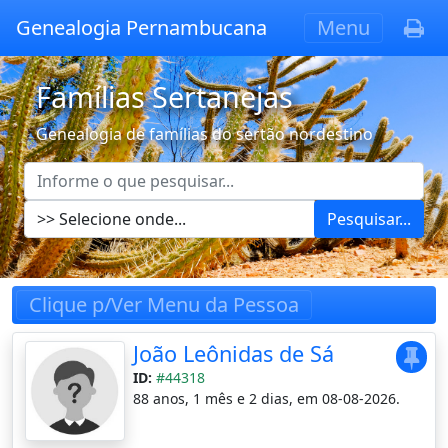
Genealogia Pernambucana
Menu
Famílias Sertanejas
Genealogia de famílias do sertão nordestino
Pesquisar...
Clique p/Ver Menu da Pessoa
João Leônidas de Sá
ID:
#44318
88 anos, 1 mês e 2 dias, em 08-08-2026.