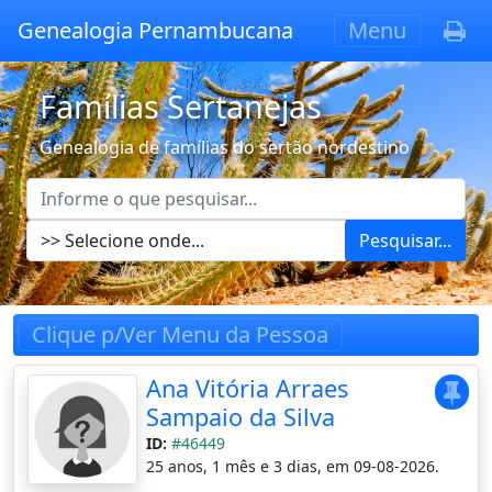
Genealogia Pernambucana
Menu
Famílias Sertanejas
Genealogia de famílias do sertão nordestino
Pesquisar...
Clique p/Ver Menu da Pessoa
Ana Vitória Arraes
Sampaio da Silva
ID:
#46449
25 anos, 1 mês e 3 dias, em 09-08-2026.