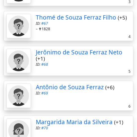
3
Thomé de Souza Ferraz Filho
(+5)
ID:
#67
–
✟1828
4
Jerônimo de Souza Ferraz Neto
(+1)
ID:
#68
5
Antônio de Souza Ferraz
(+6)
ID:
#69
6
Margarida Maria da Silveira
(+1)
ID:
#70