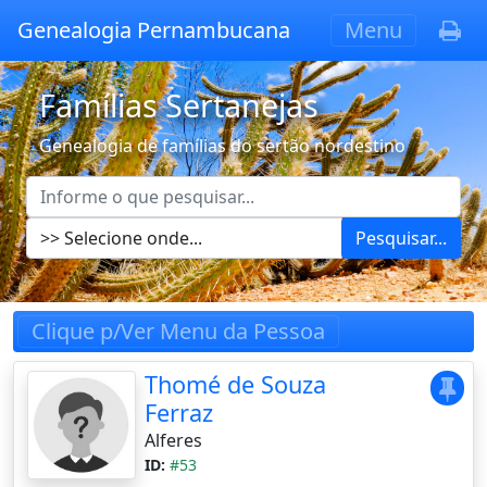
Genealogia Pernambucana
Menu
Famílias Sertanejas
Genealogia de famílias do sertão nordestino
Pesquisar...
Clique p/Ver Menu da Pessoa
Thomé de Souza
Ferraz
Alferes
ID:
#53