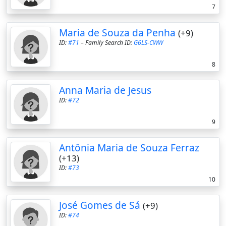
7
Maria de Souza da Penha
(+9)
ID:
#71
– Family Search ID:
G6LS-CWW
8
Anna Maria de Jesus
ID:
#72
9
Antônia Maria de Souza Ferraz
(+13)
ID:
#73
10
José Gomes de Sá
(+9)
ID:
#74