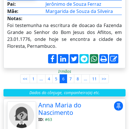
Pai:
Jerônimo de Souza Ferraz
Mãe:
Margarida de Souza da Silveira
Notas:
Foi testemunha na escritura de doacao da Fazenda
Grande ao Senhor do Bom Jesus dos Aflitos, em
23.01.1776, onde hoje se encontra a cidade de
Floresta, Pernambuco.
Irmãos
<<
1
...
4
5
6
7
8
...
11
>>
Dados do cônjuge, companheiro(a) etc.
Anna Maria do
Nascimento
ID:
#63