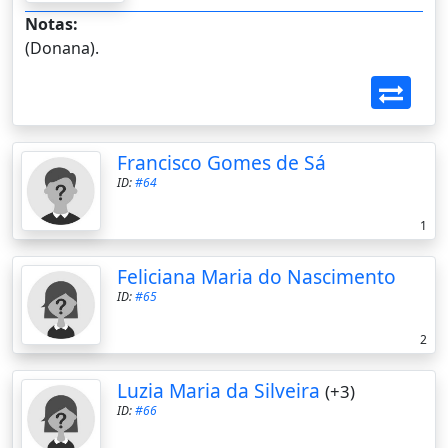
Notas:
(Donana).
Francisco Gomes de Sá
ID:
#64
1
Feliciana Maria do Nascimento
ID:
#65
2
Luzia Maria da Silveira
(+3)
ID:
#66