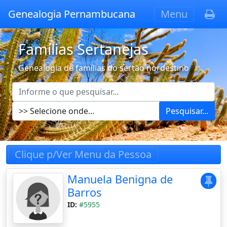
Genealogia Pernambucana
Menu
Famílias Sertanejas
Genealogia de famílias do sertão nordestino
Pesquisar...
Clique p/Ver Menu da Pessoa
Manuela Benigna de
Barros
ID:
#5955