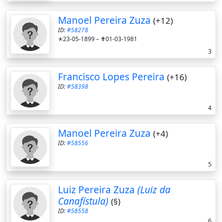
Manoel Pereira Zuza
(+12)
ID:
#58278
✭23-05-1899 –
✟01-03-1981
3
Francisco Lopes Pereira
(+16)
ID:
#58398
4
Manoel Pereira Zuza
(+4)
ID:
#58556
5
Luiz Pereira Zuza
(Luiz da
Canafístula)
(§)
ID:
#58558
6