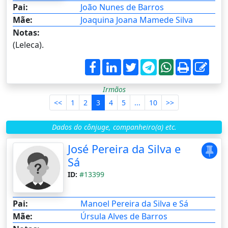
Pai:
João Nunes de Barros
Mãe:
Joaquina Joana Mamede Silva
Notas:
(Leleca).
Irmãos
<<
1
2
3
4
5
...
10
>>
Dados do cônjuge, companheiro(a) etc.
José Pereira da Silva e
Sá
ID:
#13399
Pai:
Manoel Pereira da Silva e Sá
Mãe:
Úrsula Alves de Barros