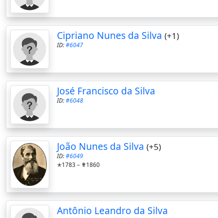
Cipriano Nunes da Silva
(+1)
ID:
#6047
José Francisco da Silva
ID:
#6048
João Nunes da Silva
(+5)
ID:
#6049
✭1783 –
✟1860
Antônio Leandro da Silva