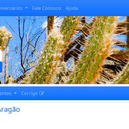
niversários
Fale Conosco
Ajuda
entes
Corrigir
Aragão