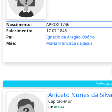
Nascimento:
APROX 1746
Falecimento:
17-07-1846
Pai:
Ignácio de Aragão Osório
Mãe:
Maria Francisca de Jesus
Dados do c
Aniceto Nunes da Silv
Capitão-Mor
ID:
#6044