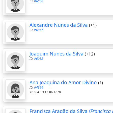
ID:
#6050
Alexandre Nunes da Silva
(+1)
ID:
#6051
Joaquim Nunes da Silva
(+12)
ID:
#6052
Ana Joaquina do Amor Divino
(§)
ID:
#4396
✭1804 –
✟12-06-1878
Francisca Aragão da Silva
(Francisca