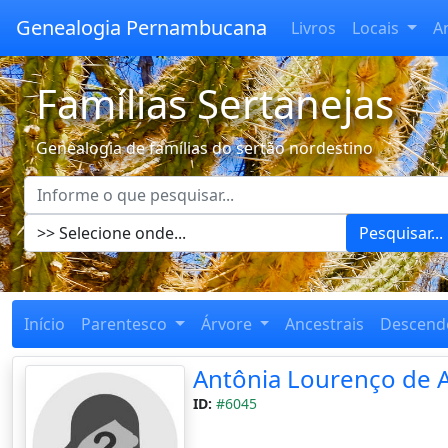
Genealogia Pernambucana
Livros
Locais
A
Famílias Sertanejas
Genealogia de famílias do sertão nordestino
Pesquisar...
Início
Parentesco
Árvore
Ancestrais
Descend
Antônia Lourenço de 
ID:
#6045