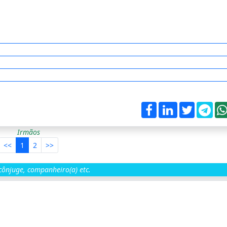
Irmãos
<<
1
2
>>
ônjuge, companheiro(a) etc.
a