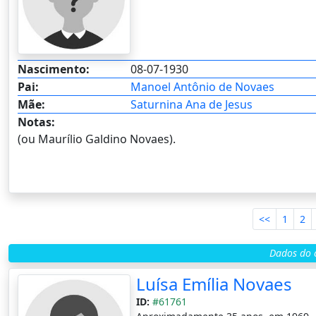
Nascimento:
08-07-1930
Pai:
Manoel Antônio de Novaes
Mãe:
Saturnina Ana de Jesus
Notas:
(ou Maurílio Galdino Novaes).
<<
1
2
Dados do c
Luísa Emília Novaes
ID:
#61761