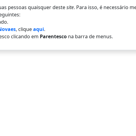
 duas pessoas quaisquer deste
site
. Para isso, é necessário 
eguintes:
do.
Novaes
, clique
aqui
.
esco clicando em
Parentesco
na barra de menus.