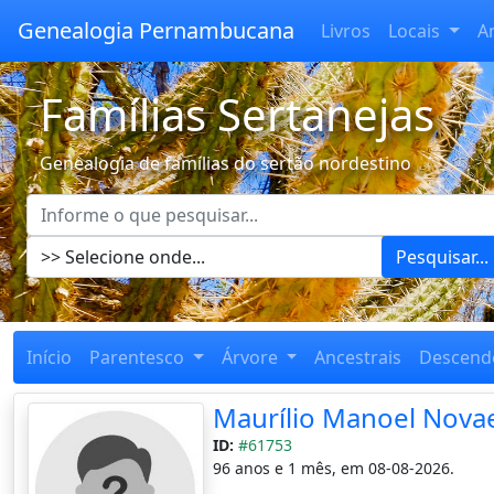
Genealogia Pernambucana
Livros
Locais
A
Famílias Sertanejas
Genealogia de famílias do sertão nordestino
Pesquisar...
Início
Parentesco
Árvore
Ancestrais
Descend
Maurílio Manoel Nova
ID:
#61753
96 anos e 1 mês, em 08-08-2026.