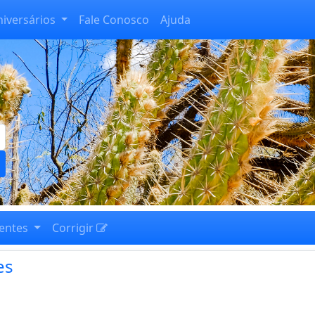
niversários
Fale Conosco
Ajuda
entes
Corrigir
es