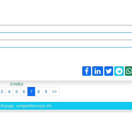
Irmãos
3
4
5
6
7
8
9
>>
ônjuge, companheiro(a) etc.