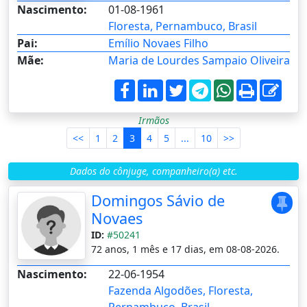
Nascimento:
01-08-1961
Floresta, Pernambuco, Brasil
Pai:
Emílio Novaes Filho
Mãe:
Maria de Lourdes Sampaio Oliveira
Irmãos
<<
1
2
3
4
5
...
10
>>
Dados do cônjuge, companheiro(a) etc.
Domingos Sávio de
Novaes
ID:
#50241
72 anos, 1 mês e 17 dias, em 08-08-2026.
Nascimento:
22-06-1954
Fazenda Algodões, Floresta,