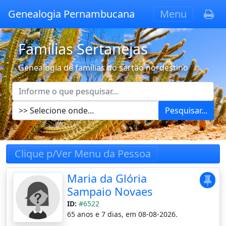
Genealogia Pernambucana
Menu
Famílias Sertanejas
Genealogia de famílias do sertão nordestino
Pesquisar...
Clique p/Ver Menu da Pessoa
Maria da Glória
Sampaio Novaes
ID:
#6522
65 anos e 7 dias, em 08-08-2026.