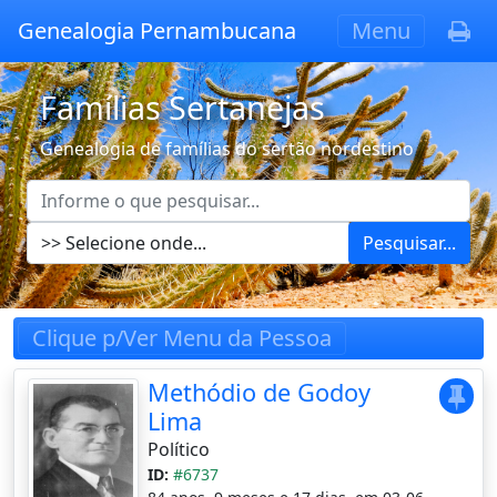
Genealogia Pernambucana
Menu
Famílias Sertanejas
Genealogia de famílias do sertão nordestino
Pesquisar...
Clique p/Ver Menu da Pessoa
Methódio de Godoy
Lima
Político
ID:
#6737