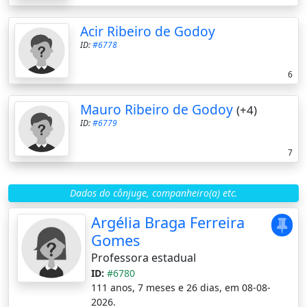
Acir Ribeiro de Godoy
ID:
#6778
6
Mauro Ribeiro de Godoy
(+4)
ID:
#6779
7
Dados do cônjuge, companheiro(a) etc.
Argélia Braga Ferreira
Gomes
Professora estadual
ID:
#6780
111 anos, 7 meses e 26 dias, em 08-08-
2026.