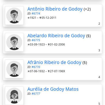
Antônio Ribeiro de Godoy
(+2)
ID:
#6774
✭1921 –
✟05-12-2011
2
Abelardo Ribeiro de Godoy
(§)
ID:
#6775
✭03-09-1923 –
✟01-02-2006
3
Afrânio Ribeiro de Godoy
(§)
ID:
#6776
✭07-06-1932 –
✟27-07-1969
4
Aurélia de Godoy Matos
ID:
#6777
5