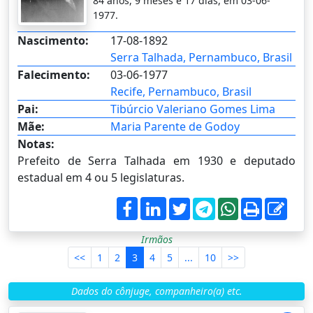
84 anos, 9 meses e 17 dias, em 03-06-
1977.
Nascimento:
17-08-1892
Serra Talhada, Pernambuco, Brasil
Falecimento:
03-06-1977
Recife, Pernambuco, Brasil
Pai:
Tibúrcio Valeriano Gomes Lima
Mãe:
Maria Parente de Godoy
Notas:
Prefeito de Serra Talhada em 1930 e deputado
estadual em 4 ou 5 legislaturas.
Irmãos
<<
1
2
3
4
5
...
10
>>
Dados do cônjuge, companheiro(a) etc.