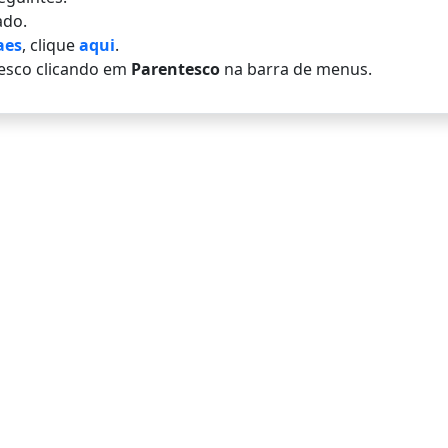
do.
aes
, clique
aqui
.
esco clicando em
Parentesco
na barra de menus.