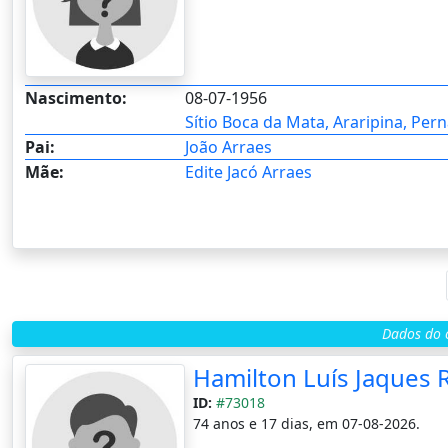
Nascimento:
08-07-1956
Sítio Boca da Mata, Araripina, Per
Pai:
João Arraes
Mãe:
Edite Jacó Arraes
Dados do c
Hamilton Luís Jaques 
ID:
#73018
74 anos e 17 dias, em 07-08-2026.