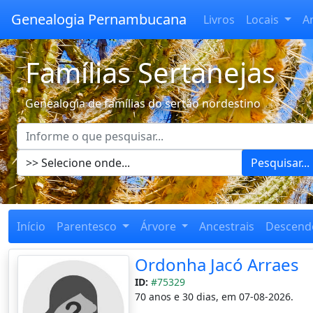
Genealogia Pernambucana
Livros
Locais
A
Famílias Sertanejas
Genealogia de famílias do sertão nordestino
Pesquisar...
Início
Parentesco
Árvore
Ancestrais
Descend
Ordonha Jacó Arraes
ID:
#75329
70 anos e 30 dias, em 07-08-2026.