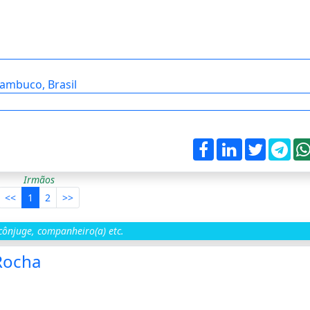
nambuco, Brasil
Irmãos
<<
1
2
>>
ônjuge, companheiro(a) etc.
Rocha