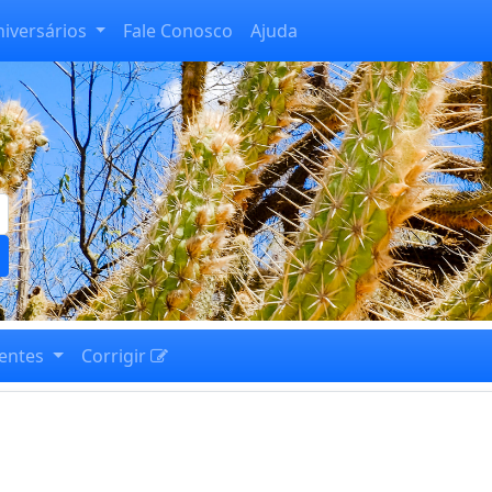
niversários
Fale Conosco
Ajuda
entes
Corrigir