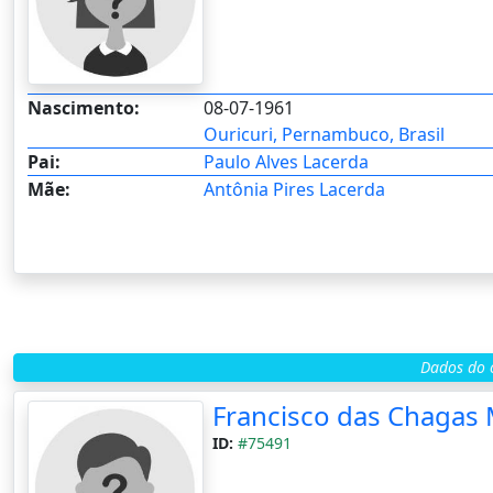
Nascimento:
08-07-1961
Ouricuri, Pernambuco, Brasil
Pai:
Paulo Alves Lacerda
Mãe:
Antônia Pires Lacerda
Dados do c
Francisco das Chagas 
ID:
#75491