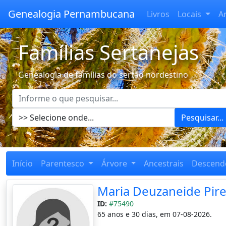
Genealogia Pernambucana
Livros
Locais
A
Famílias Sertanejas
Genealogia de famílias do sertão nordestino
Pesquisar...
Início
Parentesco
Árvore
Ancestrais
Descend
Maria Deuzaneide Pire
ID:
#75490
65 anos e 30 dias, em 07-08-2026.