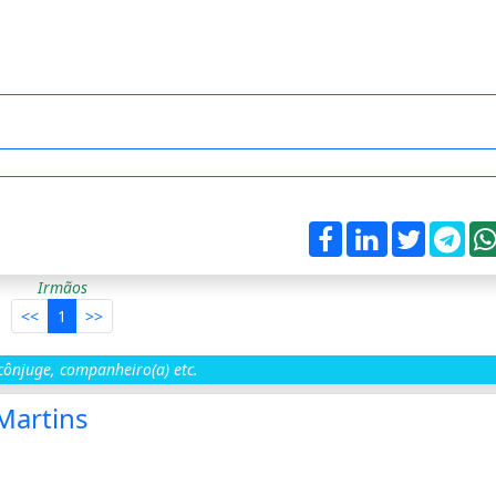
Irmãos
<<
1
>>
ônjuge, companheiro(a) etc.
Martins