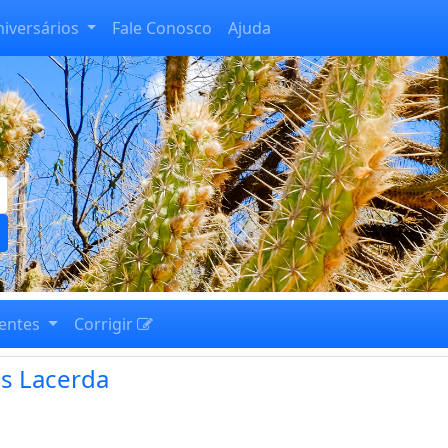
niversários
Fale Conosco
Ajuda
entes
Corrigir
s Lacerda