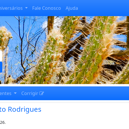
niversários
Fale Conosco
Ajuda
entes
Corrigir
to Rodrigues
26.