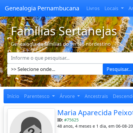
Genealogia Pernambucana
Livros
Locais
A
Famílias Sertanejas
Genealogia de famílias do sertão nordestino
Pesquisar...
Início
Parentesco
Árvore
Ancestrais
Descend
Maria Aparecida Peixo
ID:
#75625
48 anos, 4 meses e 1 dia, em 06-08-20