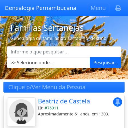
Genealogia Pernambucana
Menu
Famílias Sertanejas
Genealogia de famílias do sertão nordestino
Pesquisar...
Clique p/Ver Menu da Pessoa
Beatriz de Castela
ID:
#76911
Aproximadamente 61 anos, em 1303.