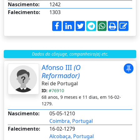
Nascimento:
1242
Falecimento:
1303
Dados do cônjuge, companheiro(a) etc.
Afonso III
(O
Reformador)
Rei de Portugal
ID:
#76910
68 anos, 9 meses e 11 dias, em 16-02-
1279.
Nascimento:
05-05-1210
Coimbra, Portugal
Falecimento:
16-02-1279
Alcobaça, Portugal