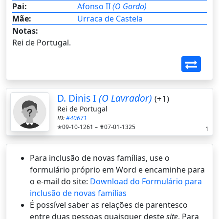
Pai:
Afonso II
(O Gordo)
Mãe:
Urraca de Castela
Notas:
Rei de Portugal.
D. Dinis I
(O Lavrador)
(+1)
Rei de Portugal
ID:
#40671
✭09-10-1261 –
✟07-01-1325
1
Para inclusão de novas famílias, use o
formulário próprio em Word e encaminhe para
o e-mail do site:
Download do Formulário para
inclusão de novas famílias
É possí­vel saber as relações de parentesco
entre duas pessoas quaisquer deste
site
. Para