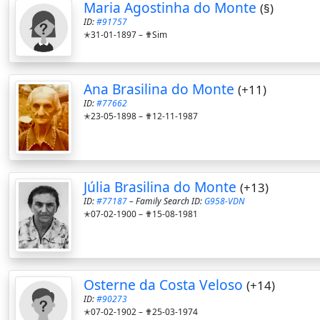
Maria Agostinha do Monte
(§)
ID:
#91757
✭31-01-1897 –
✟Sim
Ana Brasilina do Monte
(+11)
ID:
#77662
✭23-05-1898 –
✟12-11-1987
Júlia Brasilina do Monte
(+13)
ID:
#77187
– Family Search ID:
G958-VDN
✭07-02-1900 –
✟15-08-1981
Osterne da Costa Veloso
(+14)
ID:
#90273
✭07-02-1902 –
✟25-03-1974