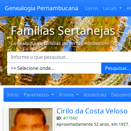
Genealogia Pernambucana
Livros
Locais
A
Famílias Sertanejas
Genealogia de famílias do sertão nordestino
Pesquisar...
Início
Parentesco
Árvore
Ancestrais
Descend
Cirilo da Costa Veloso
ID:
#77660
Aproximadamente 52 anos, em 1927.