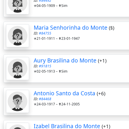
ID:
#84492
✭04-05-1909 –
✟Sim
Maria Senhorinha do Monte
(§)
ID:
#84755
✭21-01-1911 –
✟23-01-1947
Aury Brasilina do Monte
(+1)
ID:
#91815
✭02-05-1913 –
✟Sim
Antonio Santo da Costa
(+6)
ID:
#84468
✭24-03-1917 –
✟24-11-2005
Izabel Brasilina do Monte
(+1)