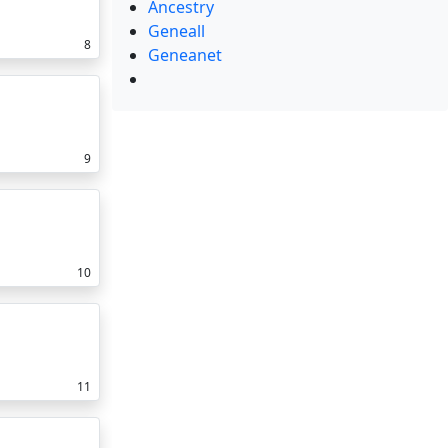
Ancestry
Geneall
8
Geneanet
9
10
11