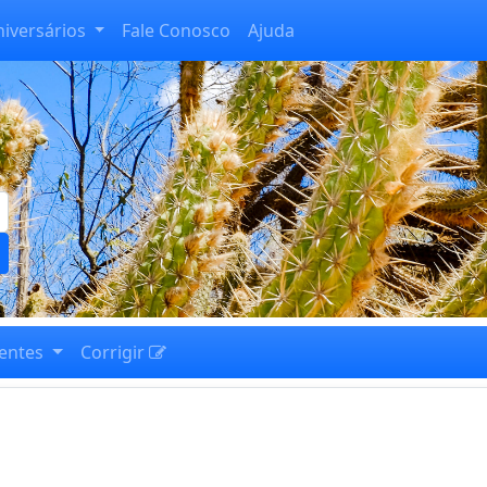
niversários
Fale Conosco
Ajuda
entes
Corrigir