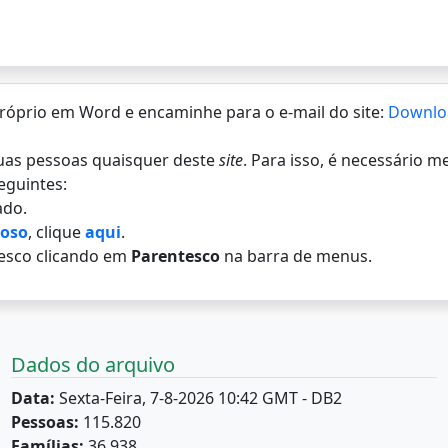
 próprio em Word e encaminhe para o e-mail do site:
Downlo
 duas pessoas quaisquer deste
site
. Para isso, é necessário 
eguintes:
do.
loso
, clique
aqui
.
esco clicando em
Parentesco
na barra de menus.
Dados do arquivo
Data:
Sexta-Feira, 7-8-2026 10:42 GMT - DB2
Pessoas:
115.820
Famílias:
36.938