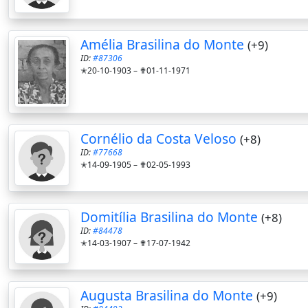
Amélia Brasilina do Monte
(+9)
ID:
#87306
✭20-10-1903 –
✟01-11-1971
Cornélio da Costa Veloso
(+8)
ID:
#77668
✭14-09-1905 –
✟02-05-1993
Domitília Brasilina do Monte
(+8)
ID:
#84478
✭14-03-1907 –
✟17-07-1942
Augusta Brasilina do Monte
(+9)