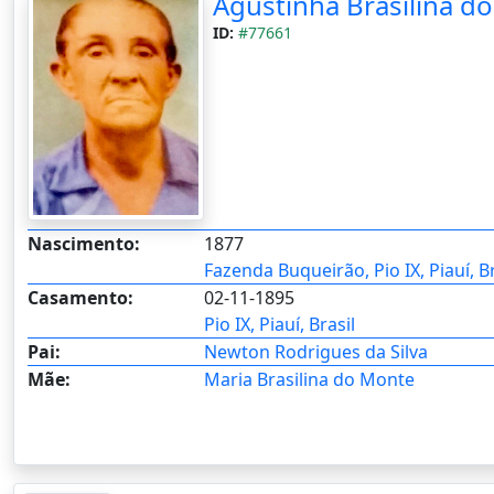
Agustinha Brasilina d
ID:
#77661
Nascimento:
1877
Fazenda Buqueirão, Pio IX, Piauí, Br
Casamento:
02-11-1895
Pio IX, Piauí, Brasil
Pai:
Newton Rodrigues da Silva
Mãe:
Maria Brasilina do Monte