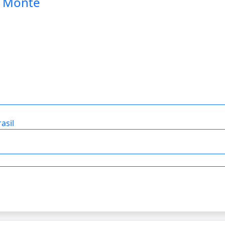
o Monte
asil