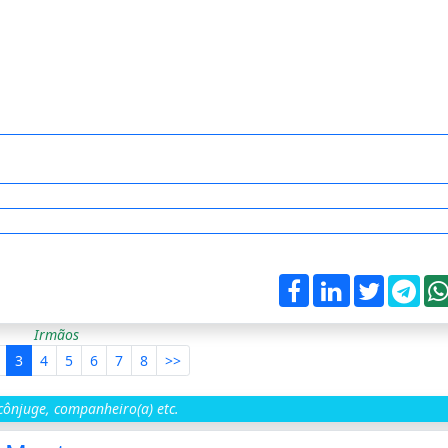
Irmãos
3
4
5
6
7
8
>>
ônjuge, companheiro(a) etc.