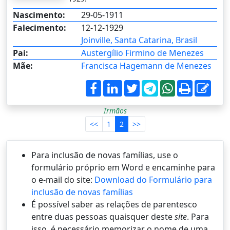
Nascimento:
29-05-1911
Falecimento:
12-12-1929
Joinville, Santa Catarina, Brasil
Pai:
Austergílio Firmino de Menezes
Mãe:
Francisca Hagemann de Menezes
Irmãos
<<
1
2
>>
Para inclusão de novas famílias, use o
formulário próprio em Word e encaminhe para
o e-mail do site:
Download do Formulário para
inclusão de novas famílias
É possí­vel saber as relações de parentesco
entre duas pessoas quaisquer deste
site
. Para
isso, é necessário memorizar o nome de uma