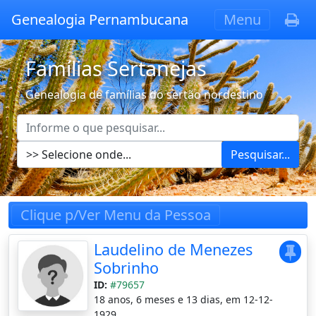
Genealogia Pernambucana
Menu
Famílias Sertanejas
Genealogia de famílias do sertão nordestino
Pesquisar...
Clique p/Ver Menu da Pessoa
Laudelino de Menezes
Sobrinho
ID:
#79657
18 anos, 6 meses e 13 dias, em 12-12-
1929.