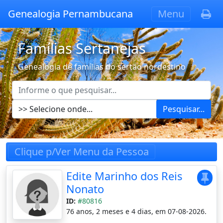
Genealogia Pernambucana
Menu
Famílias Sertanejas
Genealogia de famílias do sertão nordestino
Pesquisar...
Clique p/Ver Menu da Pessoa
Edite Marinho dos Reis
Nonato
ID:
#80816
76 anos, 2 meses e 4 dias, em 07-08-2026.