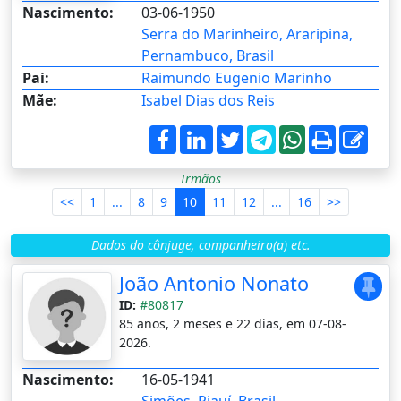
Nascimento:
03-06-1950
Serra do Marinheiro, Araripina,
Pernambuco, Brasil
Pai:
Raimundo Eugenio Marinho
Mãe:
Isabel Dias dos Reis
Irmãos
<<
1
...
8
9
10
11
12
...
16
>>
Dados do cônjuge, companheiro(a) etc.
João Antonio Nonato
ID:
#80817
85 anos, 2 meses e 22 dias, em 07-08-
2026.
Nascimento:
16-05-1941