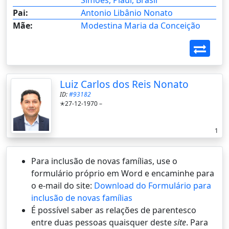
Simões, Piauí, Brasil
Pai:
Antonio Libânio Nonato
Mãe:
Modestina Maria da Conceição
Luiz Carlos dos Reis Nonato
ID:
#93182
✭27-12-1970 –
1
Para inclusão de novas famílias, use o
formulário próprio em Word e encaminhe para
o e-mail do site:
Download do Formulário para
inclusão de novas famílias
É possí­vel saber as relações de parentesco
entre duas pessoas quaisquer deste
site
. Para