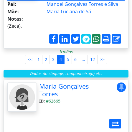
Pai:
Manoel Gonçalves Torres e Silva
Mãe:
Maria Luciana de Sá
Notas:
(Zeca).
Irmãos
<<
1
2
3
4
5
6
...
12
>>
Dados do cônjuge, companheiro(a) etc.
Maria Gonçalves
Torres
ID:
#62665