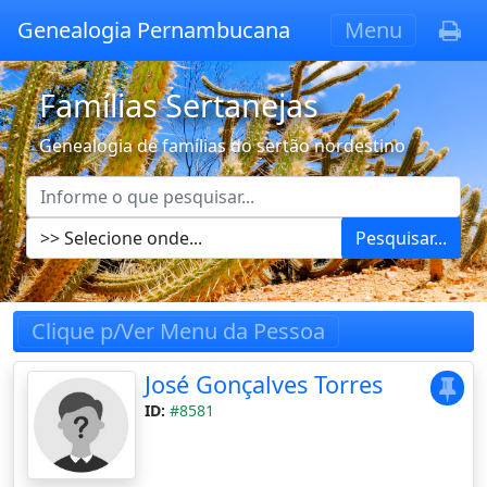
Genealogia Pernambucana
Menu
Famílias Sertanejas
Genealogia de famílias do sertão nordestino
Pesquisar...
Clique p/Ver Menu da Pessoa
José Gonçalves Torres
ID:
#8581