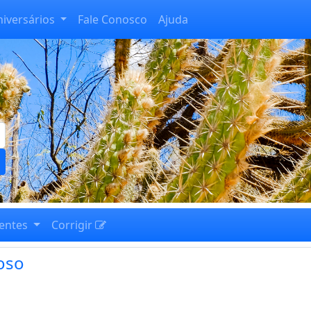
niversários
Fale Conosco
Ajuda
entes
Corrigir
oso