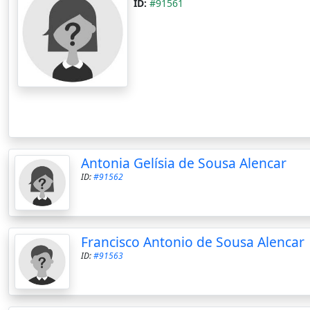
ID:
#91561
Antonia Gelísia de Sousa Alencar
ID:
#91562
Francisco Antonio de Sousa Alencar
ID:
#91563