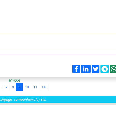
Irmãos
.
7
8
9
10
11
>>
ônjuge, companheiro(a) etc.