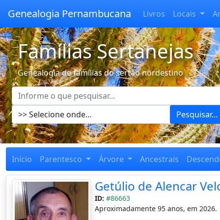
Genealogia Pernambucana
Livros
Locais
A
Famílias Sertanejas
Genealogia de famílias do sertão nordestino
Pesquisar...
Início
Parentesco
Árvore
Ancestrais
Descend
Getúlio de Alencar Vel
ID:
#86663
Aproximadamente 95 anos, em 2026.