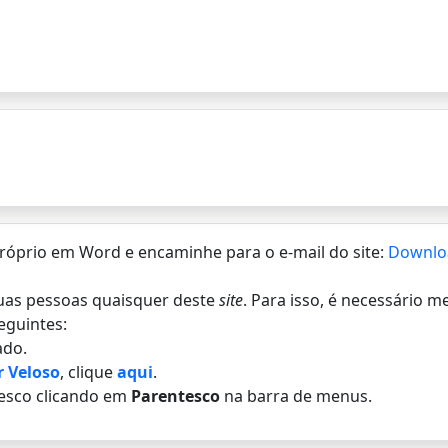
 próprio em Word e encaminhe para o e-mail do site:
Downlo
 duas pessoas quaisquer deste
site
. Para isso, é necessário 
eguintes:
do.
r Veloso
, clique
aqui
.
esco clicando em
Parentesco
na barra de menus.