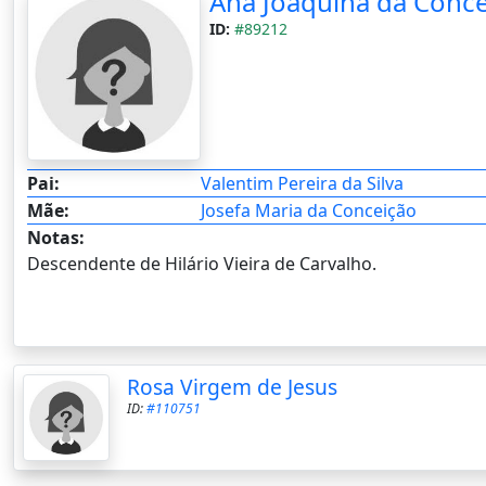
Ana Joaquina da Conc
ID:
#89212
Pai:
Valentim Pereira da Silva
Mãe:
Josefa Maria da Conceição
Notas:
Descendente de Hilário Vieira de Carvalho.
Rosa Virgem de Jesus
ID:
#110751