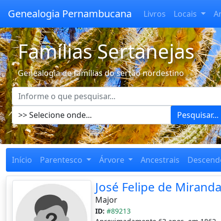
Genealogia Pernambucana
Livros
Locais
A
Famílias Sertanejas
Genealogia de famílias do sertão nordestino
Pesquisar...
Início
Parentesco
Árvore
Ancestrais
Descend
José Felipe de Mirand
Major
ID:
#89213