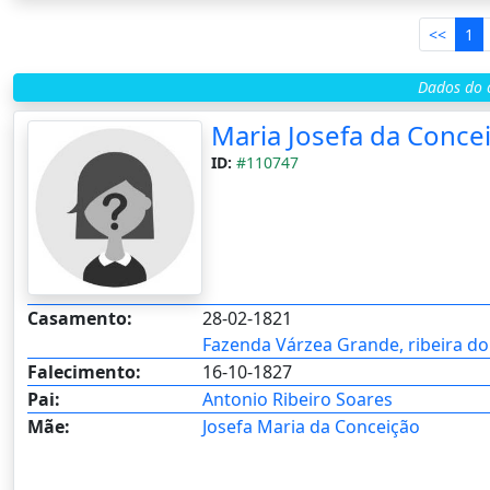
<<
1
Dados do c
Maria Josefa da Conce
ID:
#110747
Casamento:
28-02-1821
Fazenda Várzea Grande, ribeira d
Falecimento:
16-10-1827
Pai:
Antonio Ribeiro Soares
Mãe:
Josefa Maria da Conceição