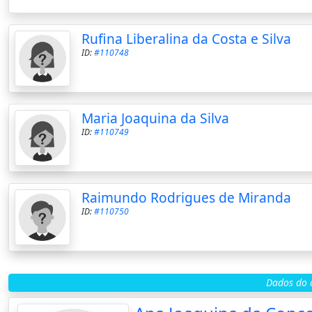
Rufina Liberalina da Costa e Silva
ID:
#110748
Maria Joaquina da Silva
ID:
#110749
Raimundo Rodrigues de Miranda
ID:
#110750
Dados do c