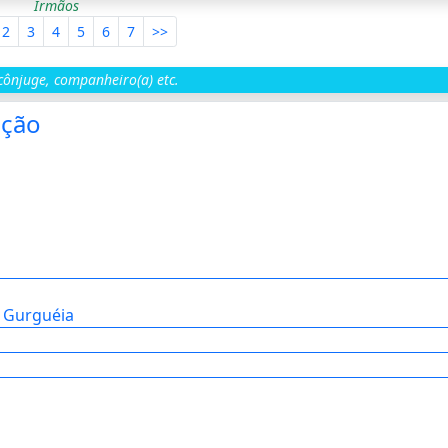
Irmãos
2
3
4
5
6
7
>>
ônjuge, companheiro(a) etc.
ição
o Gurguéia