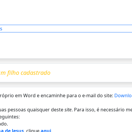
s
m filho cadastrado
 próprio em Word e encaminhe para o e-mail do site:
Downlo
 duas pessoas quaisquer deste
site
. Para isso, é necessário 
eguintes:
do.
a de Jesus
, clique
aqui
.