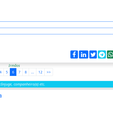
Irmãos
4
5
6
7
8
...
12
>>
ônjuge, companheiro(a) etc.
a