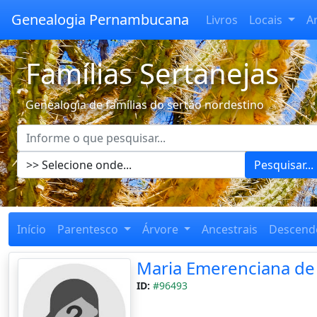
Genealogia Pernambucana
Livros
Locais
A
Famílias Sertanejas
Genealogia de famílias do sertão nordestino
Pesquisar...
Início
Parentesco
Árvore
Ancestrais
Descend
Maria Emerenciana de
ID:
#96493