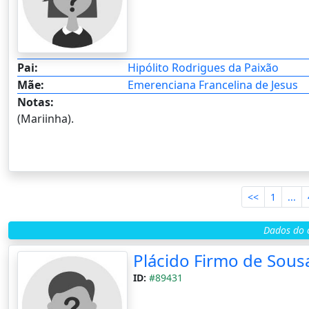
Pai:
Hipólito Rodrigues da Paixão
Mãe:
Emerenciana Francelina de Jesus
Notas:
(Mariinha).
<<
1
...
Dados do c
Plácido Firmo de Sous
ID:
#89431