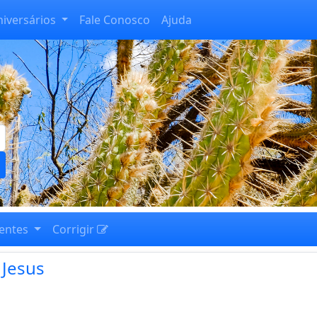
niversários
Fale Conosco
Ajuda
entes
Corrigir
 Jesus