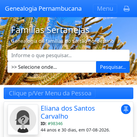
Genealogia Pernambucana
Menu
Famílias Sertanejas
Genealogia de famílias do sertão nordestino
Pesquisar...
Clique p/Ver Menu da Pessoa
Eliana dos Santos
Carvalho
ID:
#98346
44 anos e 30 dias, em 07-08-2026.