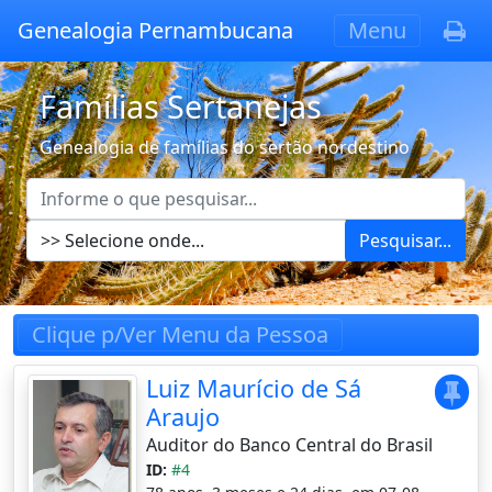
Genealogia Pernambucana
Menu
Famílias Sertanejas
Genealogia de famílias do sertão nordestino
Pesquisar...
Clique p/Ver Menu da Pessoa
Luiz Maurício de Sá
Araujo
Auditor do Banco Central do Brasil
ID:
#4