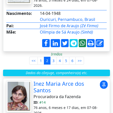
78 anos, 3 meses e 24 dias, em 07-08-
2026.
Nascimento:
14-04-1948
Ouricuri, Pernambuco, Brasil
Pai:
José Firmo de Araujo
(Zé Firmo)
Mãe:
Olímpia de Sá Araujo
(Sinhá)
Irmãos
<<
1
2
3
4
5
6
>>
Dados do cônjuge, companheiro(a) etc.
Inez Maria Arce dos
Santos
Procuradora da Fazenda
ID:
#14
76 anos, 6 meses e 17 dias, em 07-08-
2026.