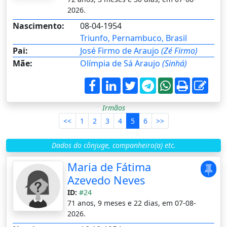
2026.
Nascimento:
08-04-1954
Triunfo, Pernambuco, Brasil
Pai:
José Firmo de Araujo
(Zé Firmo)
Mãe:
Olímpia de Sá Araujo
(Sinhá)
Irmãos
<<
1
2
3
4
5
6
>>
Dados do cônjuge, companheiro(a) etc.
Maria de Fátima
Azevedo Neves
ID:
#24
71 anos, 9 meses e 22 dias, em 07-08-
2026.