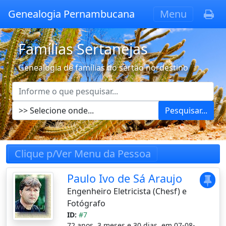
Genealogia Pernambucana
Menu
Famílias Sertanejas
Genealogia de famílias do sertão nordestino
Pesquisar...
Clique p/Ver Menu da Pessoa
Paulo Ivo de Sá Araujo
Engenheiro Eletricista (Chesf) e
Fotógrafo
ID:
#7
72 anos, 3 meses e 30 dias, em 07-08-