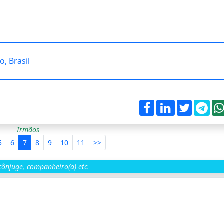
, Brasil
Irmãos
5
6
7
8
9
10
11
>>
ônjuge, companheiro(a) etc.