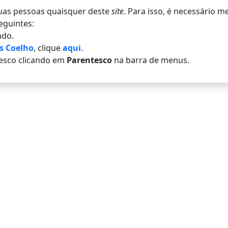
 duas pessoas quaisquer deste
site
. Para isso, é necessário 
eguintes:
do.
es Coelho
, clique
aqui
.
esco clicando em
Parentesco
na barra de menus.