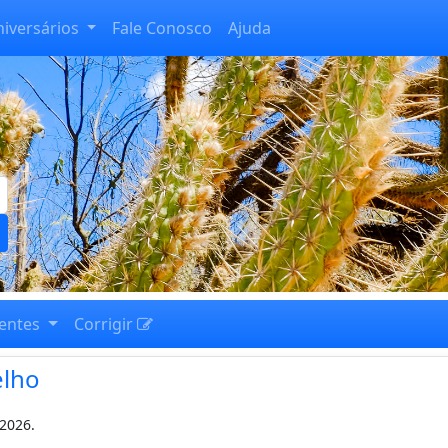
niversários
Fale Conosco
Ajuda
entes
Corrigir
elho
-2026.