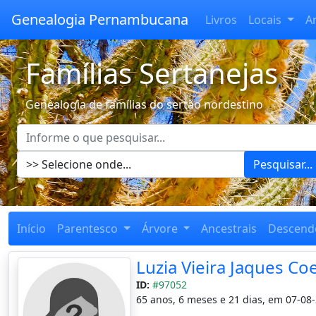
Genealogia Pernambucana
Livros
Locais
A
Famílias Sertanejas
Genealogia de famílias do sertão nordestino
Pesquisar...
Início
Parentesco
Árvore
Ancestrais
Descend
Luzia Vieira Jaques Co
ID:
#97052
65 anos, 6 meses e 21 dias, em 07-08