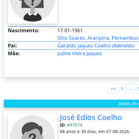
Nascimento:
17-01-1961
Sítio Soares, Araripina, Pernambuco
Pai:
Geraldo Jaques Coelho
(Aderaldo)
Mãe:
Judite Vieira Jaques
<<
1
...
Dados do c
José Edios Coelho
ID:
#97074
68 anos e 30 dias, em 07-08-2026.